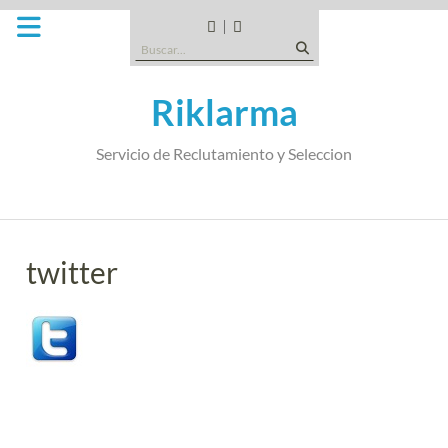
Saltar
al
CANDIDATOS
QUE
Buscar:
contenido
TIPO
DE
Riklarma
EMPRESA
SOMOS
Servicio de Reclutamiento y Seleccion
twitter