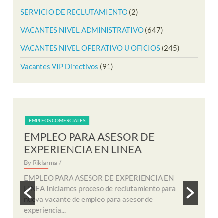
SERVICIO DE RECLUTAMIENTO
(2)
VACANTES NIVEL ADMINISTRATIVO
(647)
VACANTES NIVEL OPERATIVO U OFICIOS
(245)
Vacantes VIP Directivos
(91)
EMPLEOS COMERCIALES
EM
EMPLEO PARA AUXILIAR DE
EM
SOPORTE REMOTO
R
By Riklarma
/
By R
N
EMPLEO PARA AUXILIAR DE SOPORTE
EMP
a
REMOTO Iniciamos nuevo proceso de consecución
nuev
y búsqueda de personal para suplir vacante de
remo
empleo...