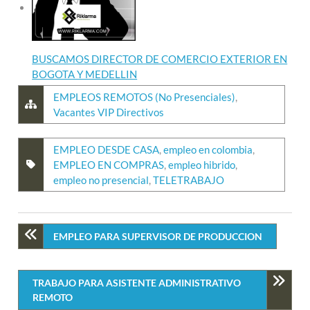
BUSCAMOS DIRECTOR DE COMERCIO EXTERIOR EN
BOGOTA Y MEDELLIN
EMPLEOS REMOTOS (No Presenciales)
,
Vacantes VIP Directivos
EMPLEO DESDE CASA
,
empleo en colombia
,
EMPLEO EN COMPRAS
,
empleo hibrido
,
empleo no presencial
,
TELETRABAJO
EMPLEO PARA SUPERVISOR DE PRODUCCION
TRABAJO PARA ASISTENTE ADMINISTRATIVO
REMOTO