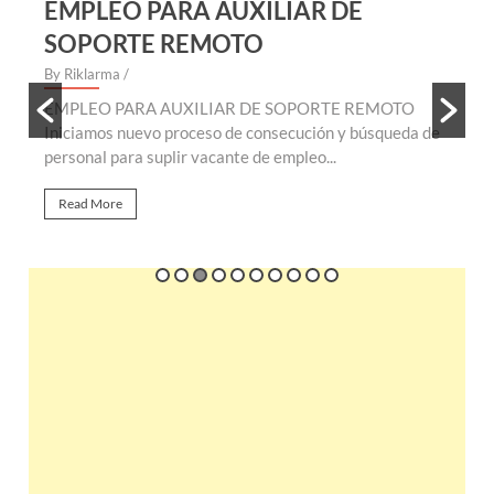
EMPLEO PARA AUXILIAR DE
SOPORTE REMOTO
By Riklarma
/
B
EMPLEO PARA AUXILIAR DE SOPORTE REMOTO
E
te
Iniciamos nuevo proceso de consecución y búsqueda de
n
personal para suplir vacante de empleo...
r
Read More