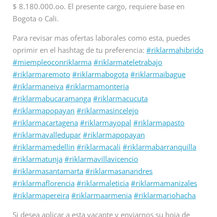
$ 8.180.000.oo. El presente cargo, requiere base en
Bogota o Cali.
Para revisar mas ofertas laborales como esta, puedes
oprimir en el hashtag de tu preferencia:
#riklarmahibrido
#miempleoconriklarma
#riklarmateletrabajo
#riklarmaremoto
#riklarmabogota
#riklarmaibague
#riklarmaneiva
#riklarmamonteria
#riklarmabucaramanga
#riklarmacucuta
#riklarmapopayan
#riklarmasincelejo
#riklarmacartagena
#riklarmayopal
#riklarmapasto
#riklarmavalledupar
#riklarmapopayan
#riklarmamedellin
#riklarmacali
#riklarmabarranquilla
#riklarmatunja
#riklarmavillavicencio
#riklarmasantamarta
#riklarmasanandres
#riklarmaflorencia
#riklarmaleticia
#riklarmamanizales
#riklarmapereira
#riklarmaarmenia
#riklarmariohacha
Si desea aplicar a esta vacante y enviarnos su hoja de