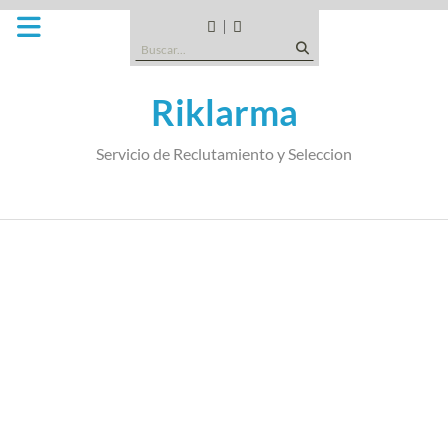
Saltar
al
CANDIDATOS
QUE
Buscar:
contenido
TIPO
DE
Riklarma
EMPRESA
SOMOS
Servicio de Reclutamiento y Seleccion