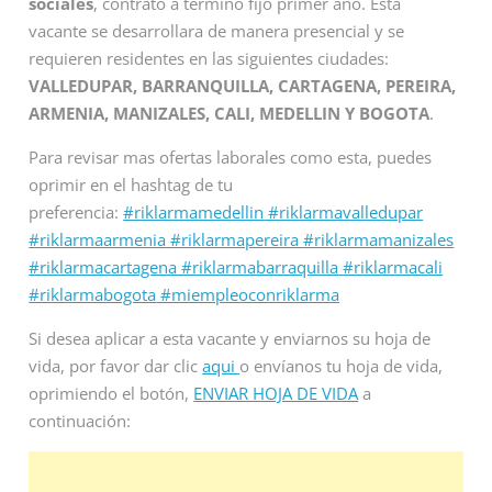
sociales
, contrato a termino fijo primer año. Esta
vacante se desarrollara de manera presencial y se
requieren residentes en las siguientes ciudades:
VALLEDUPAR, BARRANQUILLA, CARTAGENA, PEREIRA,
ARMENIA, MANIZALES, CALI, MEDELLIN Y BOGOTA
.
Para revisar mas ofertas laborales como esta, puedes
oprimir en el hashtag de tu
preferencia:
#riklarmamedellin
#riklarmavalledupar
#riklarmaarmenia
#riklarmapereira
#riklarmamanizales
#riklarmacartagena
#riklarmabarraquilla
#riklarmacali
#riklarmabogota
#miempleoconriklarma
Si desea aplicar a esta vacante y enviarnos su hoja de
vida, por favor dar clic
aqui
o envíanos tu hoja de vida,
oprimiendo el botón,
ENVIAR HOJA DE VIDA
a
continuación: