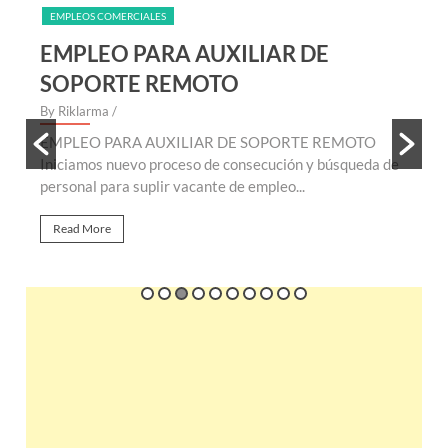
EMPLEOS COMERCIALES
EMPLEO PARA AUXILIAR DE
SOPORTE REMOTO
By Riklarma
/
B
EMPLEO PARA AUXILIAR DE SOPORTE REMOTO
E
te
Iniciamos nuevo proceso de consecución y búsqueda de
n
personal para suplir vacante de empleo...
r
Read More