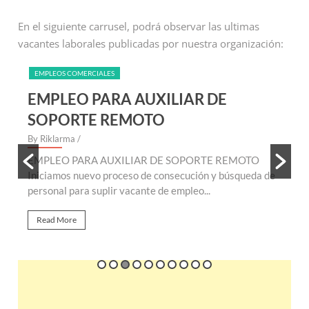
En el siguiente carrusel, podrá observar las ultimas
vacantes laborales publicadas por nuestra organización:
EMPLEOS COMERCIALES
EMPLEO PARA AUXILIAR DE
SOPORTE REMOTO
By Riklarma
/
B
EMPLEO PARA AUXILIAR DE SOPORTE REMOTO
E
te
Iniciamos nuevo proceso de consecución y búsqueda de
n
personal para suplir vacante de empleo...
r
Read More