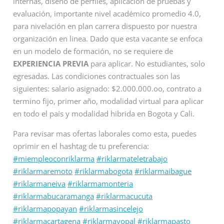
internas, diseño de perfiles, aplicación de pruebas y
evaluación, importante nivel académico promedio 4.0,
para nivelación en plan carrera dispuesto por nuestra
organización en linea. Dado que esta vacante se enfoca
en un modelo de formación, no se requiere de
EXPERIENCIA PREVIA
para aplicar. No estudiantes, solo
egresadas. Las condiciones contractuales son las
siguientes: salario asignado: $2.000.000.oo, contrato a
termino fijo, primer año, modalidad virtual para aplicar
en todo el país y modalidad hibrida en Bogota y Cali.
Para revisar mas ofertas laborales como esta, puedes
oprimir en el hashtag de tu preferencia:
#miempleoconriklarma
#riklarmateletrabajo
#riklarmaremoto
#riklarmabogota
#riklarmaibague
#riklarmaneiva
#riklarmamonteria
#riklarmabucaramanga
#riklarmacucuta
#riklarmapopayan
#riklarmasincelejo
#riklarmacartagena
#riklarmayopal
#riklarmapasto