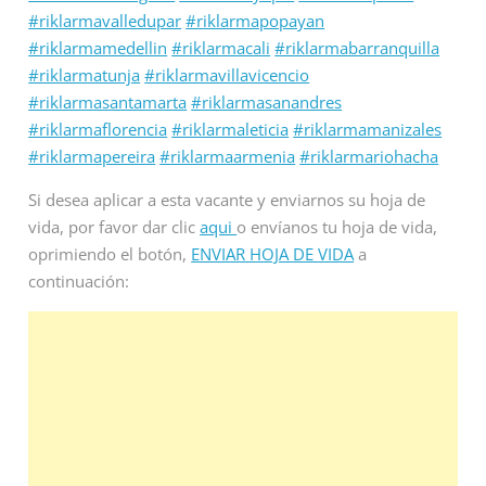
#riklarmavalledupar
#riklarmapopayan
#riklarmamedellin
#riklarmacali
#riklarmabarranquilla
#riklarmatunja
#riklarmavillavicencio
#riklarmasantamarta
#riklarmasanandres
#riklarmaflorencia
#riklarmaleticia
#riklarmamanizales
#riklarmapereira
#riklarmaarmenia
#riklarmariohacha
Si desea aplicar a esta vacante y enviarnos su hoja de
vida, por favor dar clic
aqui
o envíanos tu hoja de vida,
oprimiendo el botón,
ENVIAR HOJA DE VIDA
a
continuación: