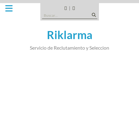
Saltar
al
CANDIDATOS
QUE
Buscar:
contenido
TIPO
DE
Riklarma
EMPRESA
SOMOS
Servicio de Reclutamiento y Seleccion