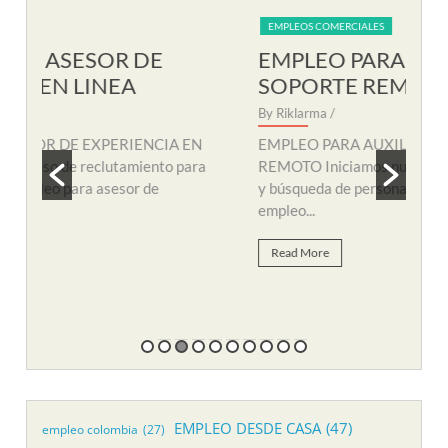
EMPLEOS COMERCIALES
EM
EMPLEO PARA AUXILIAR DE
EM
SOPORTE REMOTO
R
By Riklarma
/
By R
N
EMPLEO PARA AUXILIAR DE SOPORTE
EMP
a
REMOTO Iniciamos nuevo proceso de consecución
nuev
y búsqueda de personal para suplir vacante de
remo
empleo...
Re
Read More
EMPLEO DESDE CASA
(47)
empleo colombia
(27)