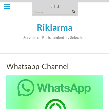
Saltar
al
CANDIDATOS
QUE
Buscar:
contenido
TIPO
DE
Riklarma
EMPRESA
SOMOS
Servicio de Reclutamiento y Seleccion
Whatsapp-Channel