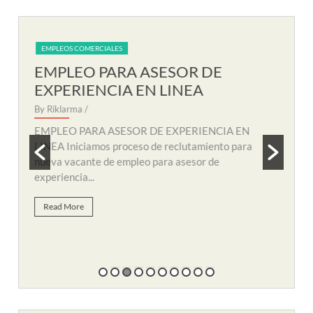
EMPLEOS COMERCIALES
EM
EMPLEO PARA AUXILIAR DE
EM
SOPORTE REMOTO
R
By Riklarma
/
By R
N
EMPLEO PARA AUXILIAR DE SOPORTE
EMP
a
REMOTO Iniciamos nuevo proceso de consecución
nuev
y búsqueda de personal para suplir vacante de
remo
empleo...
Re
Read More