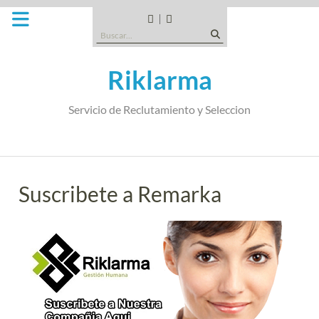
Saltar
al
CANDIDATOS
QUE
Buscar:
contenido
TIPO
DE
Riklarma
EMPRESA
SOMOS
Servicio de Reclutamiento y Seleccion
Suscribete a Remarka