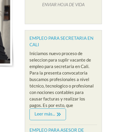
ENVIAR HOJA DE VIDA
EMPLEO PARA SECRETARIA EN
CALI
Iniciamos nuevo proceso de
seleccion para suplir vacante de
empleo para secretaria en Cali.
Para la presenta convocatoria
buscamos profesionales a nivel
técnico, tecnologico o profesional
con nociones contables para
causar facturas y realizar los
pagos. Es por esto, que
IVEL ADMINISTRATIVO
EMPLEOS SIN EXPERIENCIA
EMPLEOS
Leer más...
VACANTES NIVEL ADMINISTRATIVO
EMPLEOS 
O PARA
EMPLEO PARA
EMPL
CIONISTA
EMPLEO PARA ASESOR DE