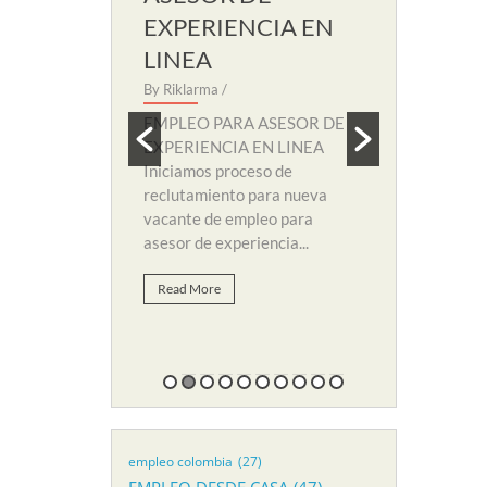
EXPERIENCIA EN
SOPORT
LINEA
By Riklarma
/
 SECRETARIA
By Riklarma
/
EMPLEO PA
amos nuevo
SOPORTE RE
EMPLEO PARA ASESOR DE
eccion para
nuevo proces
EXPERIENCIA EN LINEA
 de empleo para
y búsqueda d
Iniciamos proceso de
li. Para...
suplir vacant
reclutamiento para nueva
vacante de empleo para
Read More
asesor de experiencia...
Read More
empleo colombia
(27)