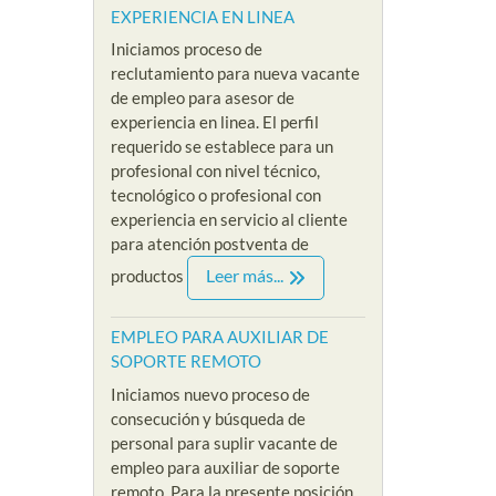
EXPERIENCIA EN LINEA
PSICOLOGA SIN
VEND
XPERIENCIA
Iniciamos proceso de
EXPERIENCIA EN
EXPE
LOMBIA
reclutamiento para nueva vacante
MODO VIRTUAL
PRES
/
de empleo para asesor de
By Riklarma
/
By Riklar
experiencia en linea. El perfil
a recepcionista
requerido se establece para un
 cadena hotelera
empleo para psicologa
EMPLEO
profesional con nivel técnico,
eso de selección
Iniciamos nueva convocatoria
SIN EXP
tecnológico o profesional con
te de empleo para
y proceso de reclutamiento
nuevo p
experiencia en servicio al cliente
sta sin experiencia
acerca de nuestra nueva
reclutam
para atención postventa de
....
vacante de empleo para
nuestra 
Leer más...
productos
psicologa sin...
referenci
e
Read More
Read M
EMPLEO PARA AUXILIAR DE
SOPORTE REMOTO
Iniciamos nuevo proceso de
consecución y búsqueda de
personal para suplir vacante de
empleo para auxiliar de soporte
remoto. Para la presente posición,