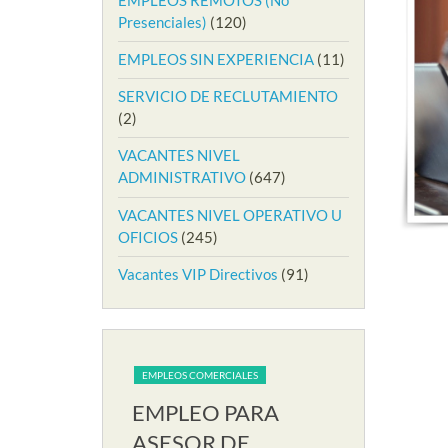
Presenciales)
(120)
EMPLEOS SIN EXPERIENCIA
(11)
SERVICIO DE RECLUTAMIENTO
(2)
VACANTES NIVEL
ADMINISTRATIVO
(647)
VACANTES NIVEL OPERATIVO U
OFICIOS
(245)
Vacantes VIP Directivos
(91)
IALES
EMPLEOS COMERCIALES
EMPLEOS COME
PARA
EMPLEO PARA
EMPLEO
RIA EN
ASESOR DE
AUXILIA