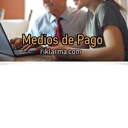
RCIALES
EMPLEOS COMERCIALES
VACANTES N
 PARA
EMPLEO PARA
EMPLE
R DE
ANALISTA IA
RECEP