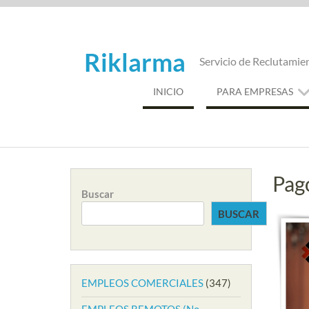
Saltar
al
contenido
Riklarma
Servicio de Reclutamie
INICIO
PARA EMPRESAS
Pag
Buscar
BUSCAR
EMPLEOS COMERCIALES
(347)
EMPLEOS REMOTOS (No