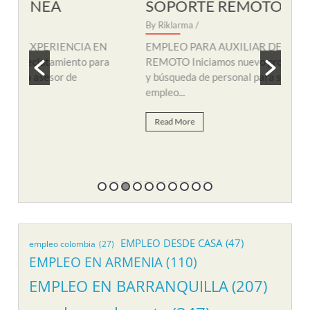
SOPORTE REMOTO
R
By Riklarma
/
By R
N
EMPLEO PARA AUXILIAR DE SOPORTE
EMP
a
REMOTO Iniciamos nuevo proceso de consecución
nuev
y búsqueda de personal para suplir vacante de
remo
empleo...
Re
Read More
EMPLEO DESDE CASA
(47)
empleo colombia
(27)
EMPLEO EN ARMENIA
(110)
EMPLEO EN BARRANQUILLA
(207)