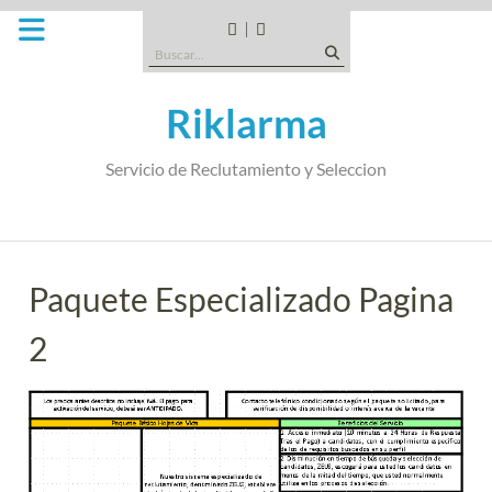
Saltar
al
CANDIDATOS
QUE
Buscar:
contenido
TIPO
DE
Riklarma
EMPRESA
SOMOS
Servicio de Reclutamiento y Seleccion
Paquete Especializado Pagina
2