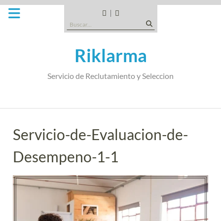
Saltar
al
CANDIDATOS
QUE
Buscar:
contenido
TIPO
DE
Riklarma
EMPRESA
SOMOS
Servicio de Reclutamiento y Seleccion
Servicio-de-Evaluacion-de-
Desempeno-1-1