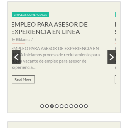
EMPLEOS COMERCIALES
EM
EMPLEO PARA AUXILIAR DE
EM
SOPORTE REMOTO
R
By Riklarma
/
By R
N
EMPLEO PARA AUXILIAR DE SOPORTE
EMP
a
REMOTO Iniciamos nuevo proceso de consecución
nuev
y búsqueda de personal para suplir vacante de
remo
empleo...
Re
Read More