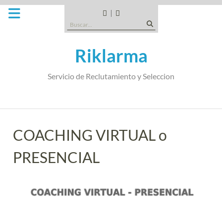
Saltar
al
CANDIDATOS
QUE
Buscar:
contenido
TIPO
DE
Riklarma
EMPRESA
SOMOS
Servicio de Reclutamiento y Seleccion
COACHING VIRTUAL o
PRESENCIAL