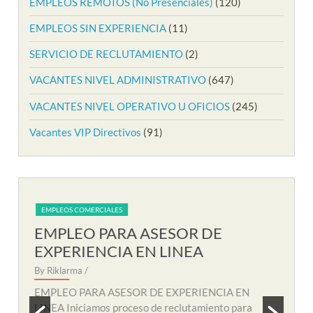
EMPLEOS REMOTOS (No Presenciales)
(120)
EMPLEOS SIN EXPERIENCIA
(11)
SERVICIO DE RECLUTAMIENTO
(2)
VACANTES NIVEL ADMINISTRATIVO
(647)
VACANTES NIVEL OPERATIVO U OFICIOS
(245)
Vacantes VIP Directivos
(91)
EMPLEOS COMERCIALES
EM
EMPLEO PARA AUXILIAR DE
EM
SOPORTE REMOTO
R
By Riklarma
/
By R
N
EMPLEO PARA AUXILIAR DE SOPORTE
EMP
a
REMOTO Iniciamos nuevo proceso de consecución
nuev