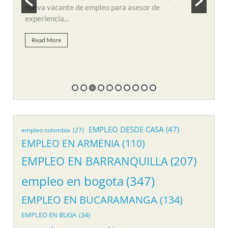
y búsqueda de personal para suplir vacante de
remo
empleo...
Re
Read More
EMPLEO DESDE CASA
(47)
empleo colombia
(27)
EMPLEO EN ARMENIA
(110)
EMPLEO EN BARRANQUILLA
(207)
empleo en bogota
(347)
EMPLEO EN BUCARAMANGA
(134)
EMPLEO EN BUGA
(34)