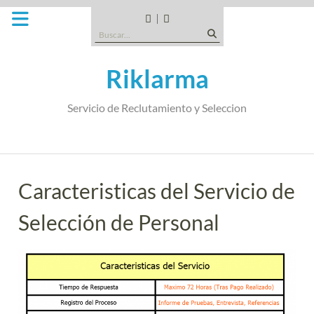
Saltar
al
CANDIDATOS
QUE
Buscar:
contenido
TIPO
DE
Riklarma
EMPRESA
SOMOS
Servicio de Reclutamiento y Seleccion
Caracteristicas del Servicio de
Selección de Personal