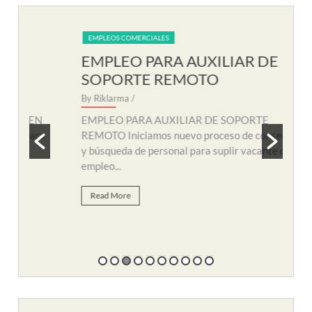
EMPLEOS COMERCIALES
EM
EMPLEO PARA AUXILIAR DE
EM
SOPORTE REMOTO
R
By Riklarma
/
By R
N
EMPLEO PARA AUXILIAR DE SOPORTE
EMP
a
REMOTO Iniciamos nuevo proceso de consecución
nuev
y búsqueda de personal para suplir vacante de
remo
empleo...
Re
Read More