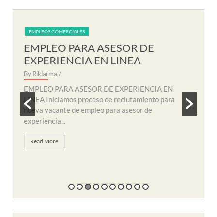
EMPLEOS COMERCIALES
EM
EMPLEO PARA AUXILIAR DE
EM
SOPORTE REMOTO
R
By Riklarma
/
By R
N
EMPLEO PARA AUXILIAR DE SOPORTE
EMP
a
REMOTO Iniciamos nuevo proceso de consecución
nuev
y búsqueda de personal para suplir vacante de
remo
empleo...
Re
Read More