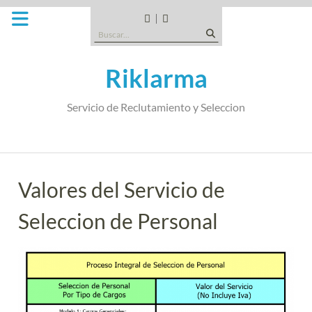
Saltar
al
CANDIDATOS
QUE
Buscar:
contenido
TIPO
DE
Riklarma
EMPRESA
SOMOS
Servicio de Reclutamiento y Seleccion
Valores del Servicio de
Seleccion de Personal