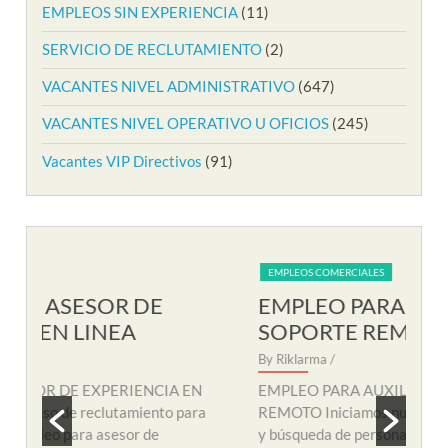
EMPLEOS SIN EXPERIENCIA
(11)
SERVICIO DE RECLUTAMIENTO
(2)
VACANTES NIVEL ADMINISTRATIVO
(647)
VACANTES NIVEL OPERATIVO U OFICIOS
(245)
Vacantes VIP Directivos
(91)
EMPLEOS COMERCIALES
EM
EMPLEO PARA AUXILIAR DE
EM
SOPORTE REMOTO
R
By Riklarma
/
By R
N
EMPLEO PARA AUXILIAR DE SOPORTE
EMP
a
REMOTO Iniciamos nuevo proceso de consecución
nuev
y búsqueda de personal para suplir vacante de
remo