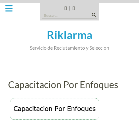
Saltar
al
CANDIDATOS
QUE
Buscar:
contenido
TIPO
DE
Riklarma
EMPRESA
SOMOS
Servicio de Reclutamiento y Seleccion
Capacitacion Por Enfoques