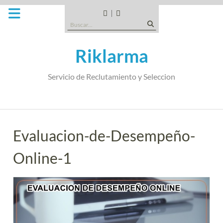
Saltar
al
CANDIDATOS
QUE
Buscar:
contenido
TIPO
DE
Riklarma
EMPRESA
SOMOS
Servicio de Reclutamiento y Seleccion
Evaluacion-de-Desempeño-
Online-1