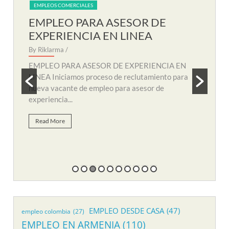
EMPLEOS COMERCIALES
EM
EMPLEO PARA AUXILIAR DE
EM
SOPORTE REMOTO
R
By Riklarma
/
By R
N
EMPLEO PARA AUXILIAR DE SOPORTE
EMP
a
REMOTO Iniciamos nuevo proceso de consecución
nuev
y búsqueda de personal para suplir vacante de
remo
empleo...
Re
Read More
EMPLEO DESDE CASA
(47)
empleo colombia
(27)
EMPLEO EN ARMENIA
(110)