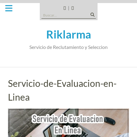
Saltar
al
CANDIDATOS
QUE
Buscar:
contenido
TIPO
DE
Riklarma
EMPRESA
SOMOS
Servicio de Reclutamiento y Seleccion
Servicio-de-Evaluacion-en-
Linea