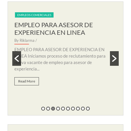
EMPLEOS COMERCIALES
EM
EMPLEO PARA AUXILIAR DE
EM
SOPORTE REMOTO
R
By Riklarma
/
By R
N
EMPLEO PARA AUXILIAR DE SOPORTE
EMP
a
REMOTO Iniciamos nuevo proceso de consecución
nuev
y búsqueda de personal para suplir vacante de
remo
empleo...
Re
Read More