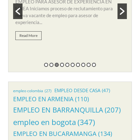
N
EMPLEO PARA AUXILIAR DE SOPORTE
EMP
a
REMOTO Iniciamos nuevo proceso de consecución
nuev
y búsqueda de personal para suplir vacante de
remo
empleo...
Re
Read More
EMPLEO DESDE CASA
(47)
empleo colombia
(27)
EMPLEO EN ARMENIA
(110)
EMPLEO EN BARRANQUILLA
(207)
empleo en bogota
(347)
EMPLEO EN BUCARAMANGA
(134)