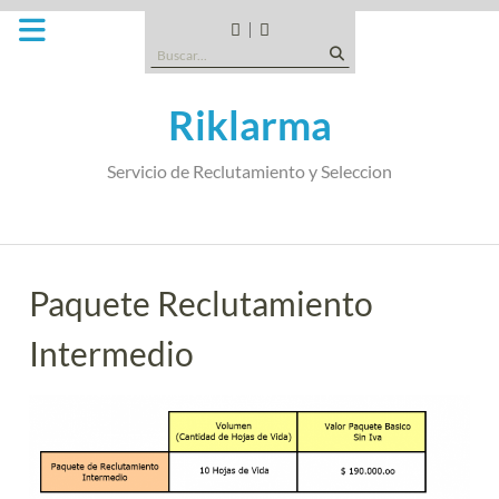
Saltar
al
CANDIDATOS
QUE
Buscar:
contenido
TIPO
DE
Riklarma
EMPRESA
SOMOS
Servicio de Reclutamiento y Seleccion
Paquete Reclutamiento
Intermedio