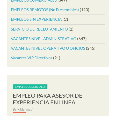
EMPLEOS REMOTOS (No Presenciales)
(120)
EMPLEOS SIN EXPERIENCIA
(11)
SERVICIO DE RECLUTAMIENTO
(2)
VACANTES NIVEL ADMINISTRATIVO
(647)
VACANTES NIVEL OPERATIVO U OFICIOS
(245)
Vacantes VIP Directivos
(91)
EMPLEOS COMERCIALES
EM
EMPLEO PARA AUXILIAR DE
EM
SOPORTE REMOTO
R
By Riklarma
/
By R