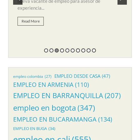
y búsqueda de personal para suplir vacante de
remo
empleo...
Re
Read More
EMPLEO DESDE CASA
(47)
empleo colombia
(27)
EMPLEO EN ARMENIA
(110)
EMPLEO EN BARRANQUILLA
(207)
empleo en bogota
(347)
EMPLEO EN BUCARAMANGA
(134)
EMPLEO EN BUGA
(34)
empleo en cali
(555)