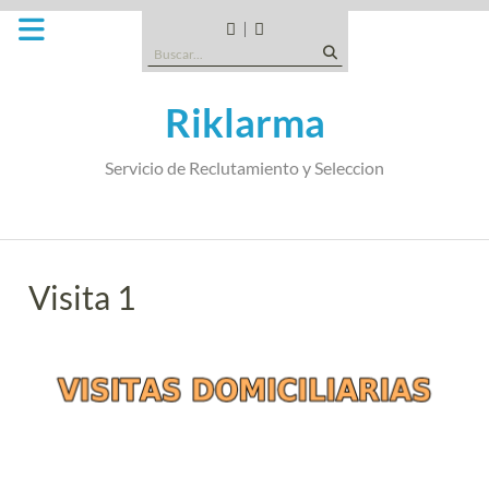
Saltar
al
CANDIDATOS
QUE
Buscar:
contenido
TIPO
DE
Riklarma
EMPRESA
SOMOS
Servicio de Reclutamiento y Seleccion
Visita 1