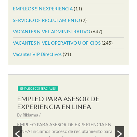
EMPLEOS SIN EXPERIENCIA
(11)
SERVICIO DE RECLUTAMIENTO
(2)
VACANTES NIVEL ADMINISTRATIVO
(647)
VACANTES NIVEL OPERATIVO U OFICIOS
(245)
Vacantes VIP Directivos
(91)
EMPLEOS COMERCIALES
EM
EMPLEO PARA AUXILIAR DE
EM
SOPORTE REMOTO
R
By Riklarma
/
By R
N
EMPLEO PARA AUXILIAR DE SOPORTE
EMP
a
REMOTO Iniciamos nuevo proceso de consecución
nuev