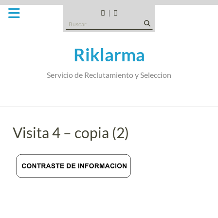
Saltar
al
CANDIDATOS
QUE
Buscar:
contenido
TIPO
DE
Riklarma
EMPRESA
SOMOS
Servicio de Reclutamiento y Seleccion
Visita 4 – copia (2)