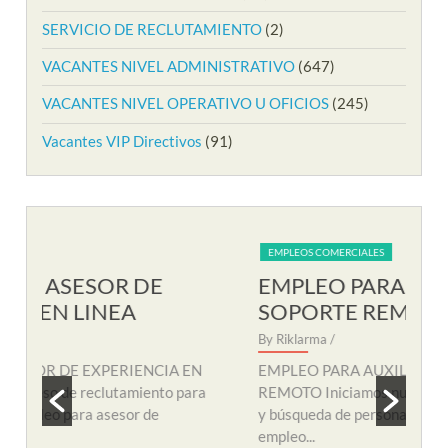
SERVICIO DE RECLUTAMIENTO
(2)
VACANTES NIVEL ADMINISTRATIVO
(647)
VACANTES NIVEL OPERATIVO U OFICIOS
(245)
Vacantes VIP Directivos
(91)
EMPLEOS COMERCIALES
EM
EMPLEO PARA AUXILIAR DE
EM
SOPORTE REMOTO
R
By Riklarma
/
By R
N
EMPLEO PARA AUXILIAR DE SOPORTE
EMP
a
REMOTO Iniciamos nuevo proceso de consecución
nuev
y búsqueda de personal para suplir vacante de
remo
empleo...