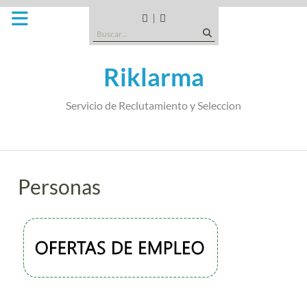
Saltar
al
CANDIDATOS
QUE
Buscar:
contenido
TIPO
DE
Riklarma
EMPRESA
SOMOS
Servicio de Reclutamiento y Seleccion
Personas