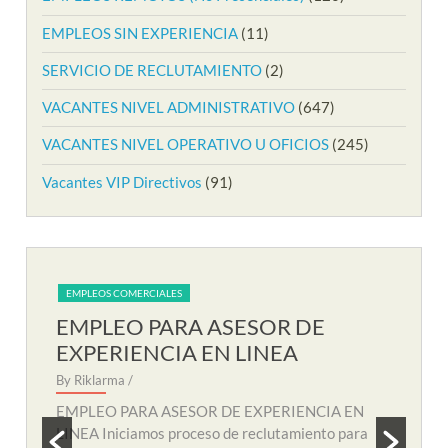
EMPLEOS SIN EXPERIENCIA
(11)
SERVICIO DE RECLUTAMIENTO
(2)
VACANTES NIVEL ADMINISTRATIVO
(647)
VACANTES NIVEL OPERATIVO U OFICIOS
(245)
Vacantes VIP Directivos
(91)
EMPLEOS COMERCIALES
EM
EMPLEO PARA AUXILIAR DE
EM
SOPORTE REMOTO
R
By Riklarma
/
By R
N
EMPLEO PARA AUXILIAR DE SOPORTE
EMP
a
REMOTO Iniciamos nuevo proceso de consecución
nuev