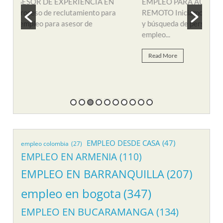
N
EMPLEO PARA AUXILIAR DE SOPORTE
EMP
a
REMOTO Iniciamos nuevo proceso de consecución
nuev
y búsqueda de personal para suplir vacante de
remo
empleo...
Re
Read More
EMPLEO DESDE CASA
(47)
empleo colombia
(27)
EMPLEO EN ARMENIA
(110)
EMPLEO EN BARRANQUILLA
(207)
empleo en bogota
(347)
EMPLEO EN BUCARAMANGA
(134)