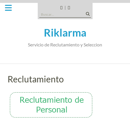
Saltar
al
CANDIDATOS
QUE
Buscar:
contenido
TIPO
DE
Riklarma
EMPRESA
SOMOS
Servicio de Reclutamiento y Seleccion
Reclutamiento