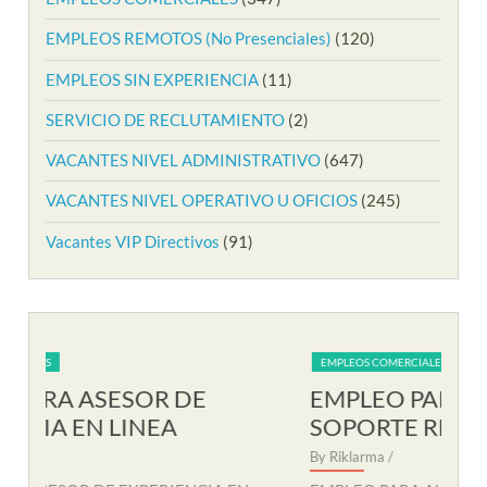
EMPLEOS REMOTOS (No Presenciales)
(120)
EMPLEOS SIN EXPERIENCIA
(11)
SERVICIO DE RECLUTAMIENTO
(2)
VACANTES NIVEL ADMINISTRATIVO
(647)
VACANTES NIVEL OPERATIVO U OFICIOS
(245)
Vacantes VIP Directivos
(91)
EMPLEOS COMERCIALES
EM
EMPLEO PARA AUXILIAR DE
EM
SOPORTE REMOTO
R
By Riklarma
/
By R