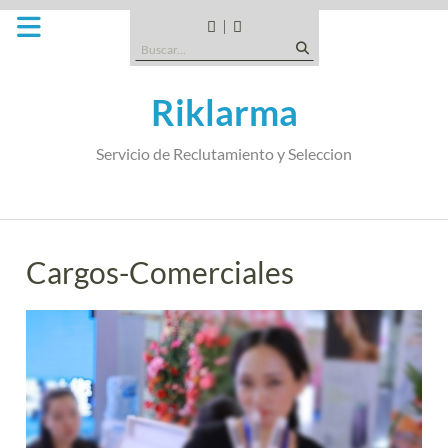
Saltar
al
CANDIDATOS
QUE
Buscar:
contenido
TIPO
DE
Riklarma
EMPRESA
SOMOS
Servicio de Reclutamiento y Seleccion
Cargos-Comerciales