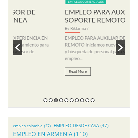
EMPLEOS COMERCIALES
EM
EMPLEO PARA AUXILIAR DE
EM
SOPORTE REMOTO
R
By Riklarma
/
By R
N
EMPLEO PARA AUXILIAR DE SOPORTE
EMP
a
REMOTO Iniciamos nuevo proceso de consecución
nuev
y búsqueda de personal para suplir vacante de
remo
empleo...
Re
Read More
EMPLEO DESDE CASA
(47)
empleo colombia
(27)
EMPLEO EN ARMENIA
(110)