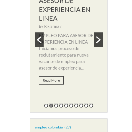
RIA EN
ASESOR DE
AUXILIA
EXPERIENCIA EN
SOPORT
LINEA
By Riklarma
/
 SECRETARIA
By Riklarma
/
EMPLEO PA
amos nuevo
SOPORTE RE
EMPLEO PARA ASESOR DE
eccion para
nuevo proces
EXPERIENCIA EN LINEA
 de empleo para
y búsqueda d
Iniciamos proceso de
li. Para...
suplir vacant
reclutamiento para nueva
vacante de empleo para
Read More
asesor de experiencia...
Read More
empleo colombia
(27)