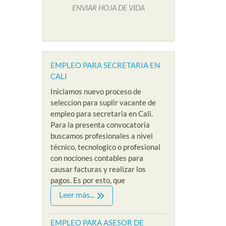
ENVIAR HOJA DE VIDA
EMPLEO PARA SECRETARIA EN
CALI
Iniciamos nuevo proceso de
seleccion para suplir vacante de
empleo para secretaria en Cali.
Para la presenta convocatoria
buscamos profesionales a nivel
técnico, tecnologico o profesional
con nociones contables para
causar facturas y realizar los
pagos. Es por esto, que
IVEL ADMINISTRATIVO
Leer más...
EMPLEOS SIN EXPERIENCIA
EMPLEOS
VACANTES NIVEL ADMINISTRATIVO
EMPLEOS 
O PARA
EMPLEO PARA ASESOR DE
EMPLEO PARA
EMPL