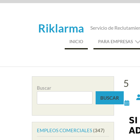
Saltar
al
contenido
Riklarma
Servicio de Reclutamie
INICIO
PARA EMPRESAS
5
Buscar
BUSCAR
EMPLEOS COMERCIALES
(347)