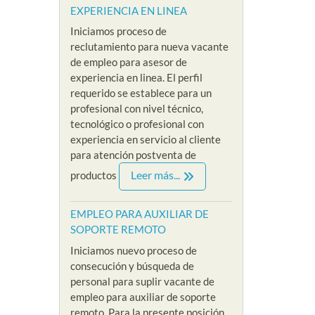
CIONISTA
EXPERIENCIA EN LINEA
PSICOLOGA SIN
VEND
XPERIENCIA
Iniciamos proceso de
EXPERIENCIA EN
EXPE
LOMBIA
reclutamiento para nueva vacante
MODO VIRTUAL
PRES
de empleo para asesor de
/
experiencia en linea. El perfil
By Riklarma
/
By Riklar
a recepcionista
requerido se establece para un
 cadena hotelera
empleo para psicologa
EMPLEO
profesional con nivel técnico,
eso de selección
Iniciamos nueva convocatoria
SIN EXP
tecnológico o profesional con
te de empleo para
y proceso de reclutamiento
nuevo p
experiencia en servicio al cliente
sta sin experiencia
acerca de nuestra nueva
reclutam
para atención postventa de
....
vacante de empleo para
nuestra 
Leer más...
productos
psicologa sin...
referenci
e
Read More
Read M
EMPLEO PARA AUXILIAR DE
SOPORTE REMOTO
Iniciamos nuevo proceso de
consecución y búsqueda de
personal para suplir vacante de
empleo para auxiliar de soporte
remoto. Para la presente posición,