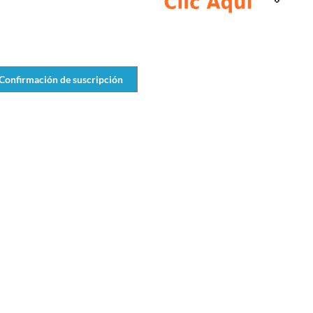
Confirmación de suscripción
RCIALES
EMPLEOS COMERCIALES
VACANTES N
 PARA
EMPLEO PARA
EMPLE