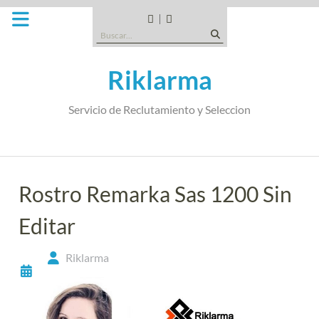
Saltar
al
CANDIDATOS
QUE
Buscar:
contenido
TIPO
DE
Riklarma
EMPRESA
SOMOS
Servicio de Reclutamiento y Seleccion
Rostro Remarka Sas 1200 Sin
Editar
Riklarma