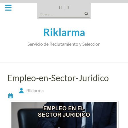
Saltar
al
CANDIDATOS
QUE
Buscar:
contenido
TIPO
DE
Riklarma
EMPRESA
SOMOS
Servicio de Reclutamiento y Seleccion
Empleo-en-Sector-Juridico
Riklarma