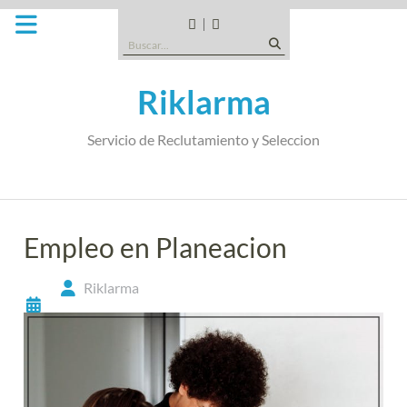
Saltar
al
CANDIDATOS
QUE
Buscar:
contenido
TIPO
DE
Riklarma
EMPRESA
SOMOS
Servicio de Reclutamiento y Seleccion
Empleo en Planeacion
Riklarma