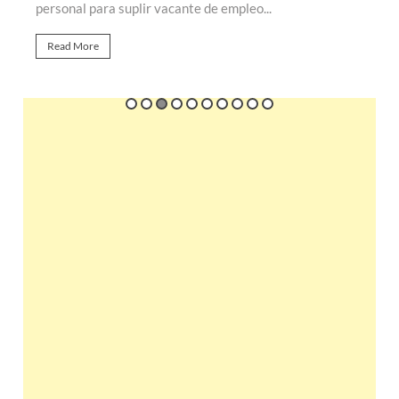
personal para suplir vacante de empleo...
r
Read More