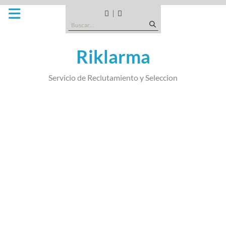
Saltar
al
CANDIDATOS
QUE
Buscar:
contenido
TIPO
DE
Riklarma
EMPRESA
SOMOS
Servicio de Reclutamiento y Seleccion