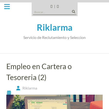
Saltar
al
CANDIDATOS
QUE
Buscar:
contenido
TIPO
DE
Riklarma
EMPRESA
SOMOS
Servicio de Reclutamiento y Seleccion
Empleo en Cartera o
Tesoreria (2)
Riklarma