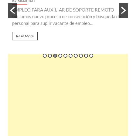
By Riklarma
/
B
EMPLEO PARA AUXILIAR DE SOPORTE REMOTO
E
te
Iniciamos nuevo proceso de consecución y búsqueda de
n
personal para suplir vacante de empleo...
r
Read More