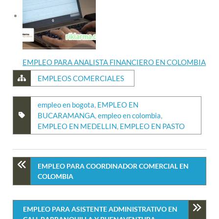
EMPLEO PARA ANALISTA FINANCIERO EN COLOMBIA
EMPLEOS COMERCIALES
empleo en bogota
,
EMPLEO EN
BUCARAMANGA
,
empleo en colombia
,
EMPLEO EN MEDELLIN
,
EMPLEO EN PASTO
EMPLEO PARA COORDINADOR COMERCIAL EN
COLOMBIA
EMPLEO PARA ASISTENTE ADMINISTRATIVO EN