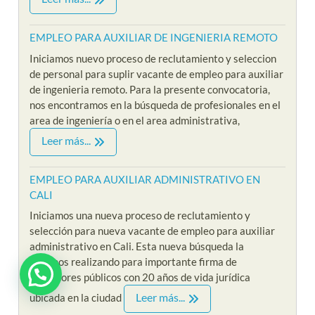
EMPLEO PARA AUXILIAR DE INGENIERIA REMOTO
Iniciamos nuevo proceso de reclutamiento y seleccion
de personal para suplir vacante de empleo para auxiliar
de ingenieria remoto. Para la presente convocatoria,
nos encontramos en la búsqueda de profesionales en el
area de ingeniería o en el area administrativa,
Leer más...
EMPLEO PARA AUXILIAR ADMINISTRATIVO EN
CALI
Iniciamos una nueva proceso de reclutamiento y
selección para nueva vacante de empleo para auxiliar
administrativo en Cali. Esta nueva búsqueda la
estamos realizando para importante firma de
¿ Estas interesado en Riklarma ?
contadores públicos con 20 años de vida jurídica
Leer más...
ubicada en la ciudad