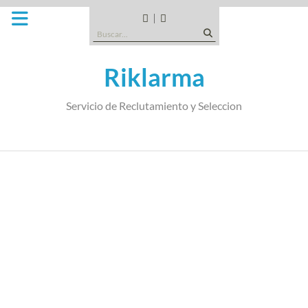
Saltar
al
CANDIDATOS
QUE
Buscar:
contenido
TIPO
DE
Riklarma
EMPRESA
SOMOS
Servicio de Reclutamiento y Seleccion