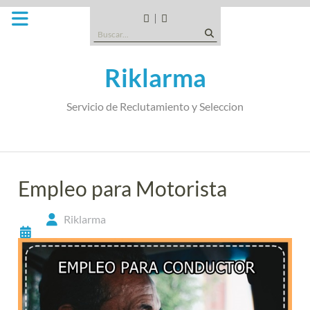
Saltar
al
CANDIDATOS
QUE
Buscar:
contenido
TIPO
DE
Riklarma
EMPRESA
SOMOS
Servicio de Reclutamiento y Seleccion
Empleo para Motorista
Riklarma