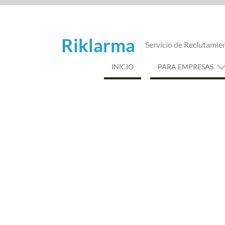
Saltar
al
contenido
Riklarma
Servicio de Reclutamie
INICIO
PARA EMPRESAS