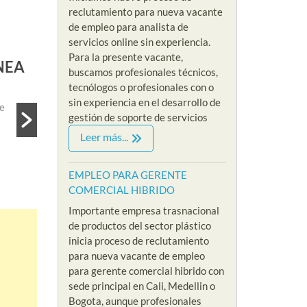
reclutamiento para nueva vacante
de empleo para analista de
servicios online sin experiencia.
EMPLEOS COMERCIALES
Para la presente vacante,
OTO
EMPLEO PARA ANALISTA IA REM
buscamos profesionales técnicos,
By Riklarma
/
tecnólogos o profesionales con o
sin experiencia en el desarrollo de
roceso de
EMPLEO PARA ANALISTA IA REMOTO Iniciamos nuev
gestión de soporte de servicios
empleo para analista de ia remoto para empresa multin
Leer más...
Read More
EMPLEO PARA GERENTE
COMERCIAL HIBRIDO
Importante empresa trasnacional
de productos del sector plástico
inicia proceso de reclutamiento
para nueva vacante de empleo
para gerente comercial hibrido con
sede principal en Cali, Medellin o
Bogota, aunque profesionales