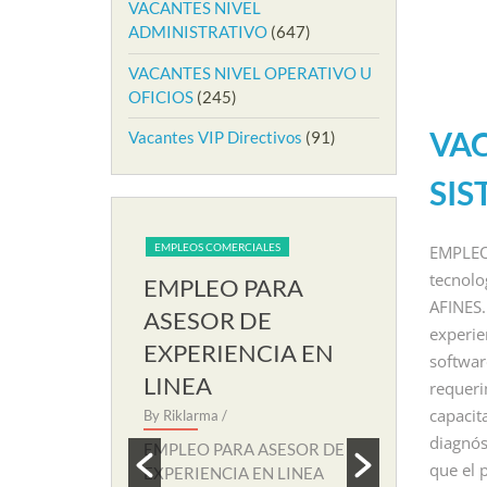
VACANTES NIVEL
ADMINISTRATIVO
(647)
VACANTES NIVEL OPERATIVO U
OFICIOS
(245)
VA
Vacantes VIP Directivos
(91)
SIS
ERCIALES
EMPLEOS COMERCIALES
EMPLEOS 
EMPLEO
tecnolo
O PARA
EMPLEO PARA
EMPL
AFINES.
R DE
AUXILIAR DE
ANALI
experie
ENCIA EN
SOPORTE REMOTO
REMO
softwar
By Riklarma
/
By Riklarm
requeri
capacit
EMPLEO PARA AUXILIAR DE
EMPLEO 
SOPORTE REMOTO Iniciamos
REMOTO I
diagnós
ARA ASESOR DE
nuevo proceso de consecución
convocato
que el 
IA EN LINEA