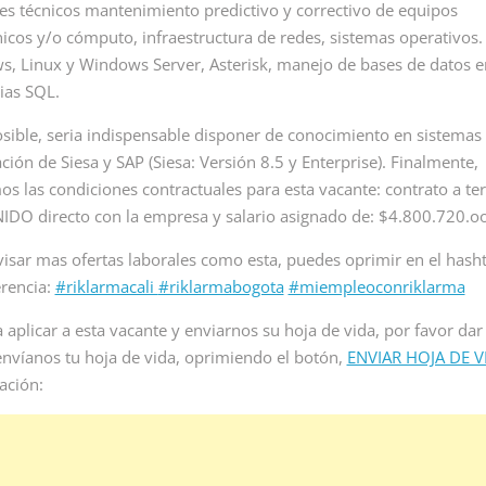
de ia remoto para
s técnicos mantenimiento predictivo y correctivo de equipos
inicia proceso de selección
Iniciam
ultinacional de
para vacante de empleo para
nicos y/o cómputo, infraestructura de redes, sistemas operativos.
y proce
.
recepcionista sin experiencia
acerca 
, Linux y Windows Server, Asterisk, manejo de bases de datos e
en Colombia....
vacant
ias SQL.
re
psicolog
Read More
osible, seria indispensable disponer de conocimiento en sistemas
Read 
ción de Siesa y SAP (Siesa: Versión 8.5 y Enterprise). Finalmente,
os las condiciones contractuales para esta vacante: contrato a t
IDO directo con la empresa y salario asignado de: $4.800.720.oo
visar mas ofertas laborales como esta, puedes oprimir en el hash
erencia:
#riklarmacali
#riklarmabogota
#miempleoconriklarma
 aplicar a esta vacante y enviarnos su hoja de vida, por favor dar 
envíanos tu hoja de vida, oprimiendo el botón,
ENVIAR HOJA DE V
ación: