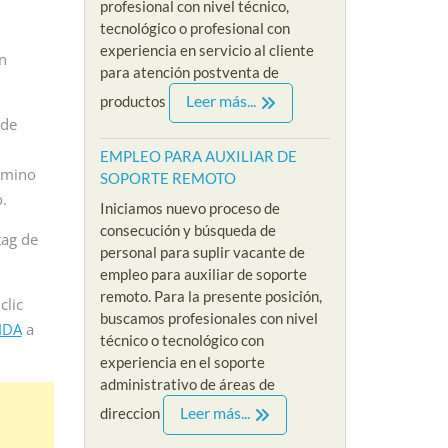
profesional con nivel técnico,
EMPL
os nueva convocatoria
SIN EXPERIENCIA Iniciamos
tecnológico o profesional con
SERV
so de reclutamiento
nuevo proceso de
experiencia en servicio al cliente
nuev
de nuestra nueva
reclutamiento y selección para
n
para atención postventa de
reclu
e de empleo para
nuestra nueva vacante en
vaca
Leer más...
productos
a sin...
referencia al empleo...
anali
 de
More
Read More
EMPLEO PARA AUXILIAR DE
Rea
ermino
SOPORTE REMOTO
.
Iniciamos nuevo proceso de
consecución y búsqueda de
tag de
personal para suplir vacante de
empleo para auxiliar de soporte
remoto. Para la presente posición,
clic
buscamos profesionales con nivel
IDA
a
técnico o tecnológico con
experiencia en el soporte
administrativo de áreas de
Leer más...
direccion