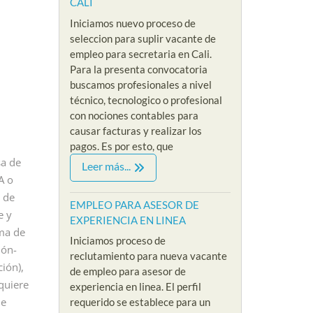
CALI
Iniciamos nuevo proceso de
seleccion para suplir vacante de
empleo para secretaria en Cali.
Para la presenta convocatoria
buscamos profesionales a nivel
E
técnico, tecnologico o profesional
con nociones contables para
causar facturas y realizar los
pagos. Es por esto, que
 SIN EXPERIENCIA
EMPLEOS COMERCIALES
EMPL
a de
Leer más...
PRESE
A o
ES NIVEL ADMINISTRATIVO
EMPLEOS SIN EXPERIENCIA
EMPL
 de
LEO PARA
EMPLEO PARA
EMPLEO PARA ASESOR DE
VACA
e y
EXPERIENCIA EN LINEA
COLOGA SIN
VENDEDOR SIN
oma de
EM
Iniciamos proceso de
ERIENCIA EN
EXPERIENCIA
ión-
AN
reclutamiento para nueva vacante
O VIRTUAL
PRESENCIAL
ión),
de empleo para asesor de
SE
quiere
arma
/
By Riklarma
/
experiencia en linea. El perfil
By Ri
de
requerido se establece para un
para psicologa
EMPLEO PARA VENDEDOR