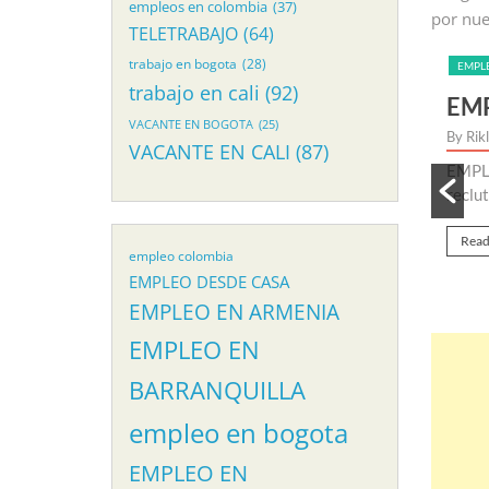
empleos en colombia
(37)
por nue
TELETRABAJO
(64)
trabajo en bogota
(28)
LES
trabajo en cali
(92)
RA ASESOR DE EXPERIENCIA EN LINEA
VACANTE EN BOGOTA
(25)
B
VACANTE EN CALI
(87)
ESOR DE EXPERIENCIA EN LINEA Iniciamos proceso de
ra nueva vacante de empleo para asesor de experiencia...
empleo colombia
EMPLEO DESDE CASA
EMPLEO EN ARMENIA
EMPLEO EN
BARRANQUILLA
empleo en bogota
EMPLEO EN