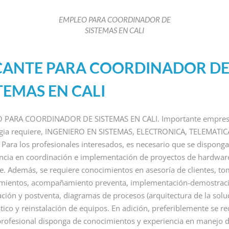
EMPLEO PARA COORDINADOR DE
SISTEMAS EN CALI
CANTE PARA COORDINADOR D
TEMAS EN CALI
COMERCIALES
VACANTES NIVEL ADMINISTRATIVO
EMPLEOS
 PARA COORDINADOR DE SISTEMAS EN CALI. Importante empres
gia requiere, INGENIERO EN SISTEMAS, ELECTRONICA, TELEMATIC
VACANT
EO PARA
EMPLEO PARA
 Para los profesionales interesados, es necesario que se disponga
EMP
STA IA
RECEPCIONISTA
ncia en coordinación e implementación de proyectos de hardwar
PSI
TO
SIN EXPERIENCIA
e. Además, se requiere conocimientos en asesoría de clientes, t
EXP
EN COLOMBIA
a
/
mientos, acompañamiento preventa, implementación-demostrac
MOD
ación y postventa, diagramas de procesos (arquitectura de la soluc
PARA ANALISTA IA
By Riklarma
/
niciamos nueva
tico y reinstalación de equipos. En adición, preferiblemente se re
By Rikl
empleo para recepcionista
ria de empleo para
profesional disponga de conocimientos y experiencia en manejo 
Importante cadena hotelera
empleo 