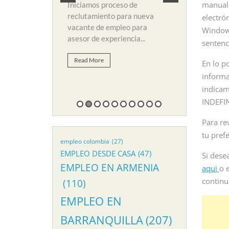
y búsqueda de personal para
analista 
manuale
roceso de
suplir vacante de empleo...
empresa m
nto para nueva
electró
servicios..
 empleo para
Windows
Read More
periencia...
sentenc
Read Mo
En lo p
informa
indicam
INDEFIN
Para re
tu pref
empleo colombia
(27)
EMPLEO DESDE CASA
(47)
Si desea
EMPLEO EN ARMENIA
aqui
o 
continu
(110)
EMPLEO EN
BARRANQUILLA
(207)