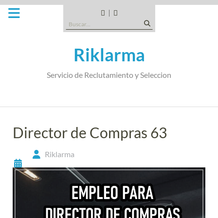
Saltar
al
CANDIDATOS
QUE
Buscar:
contenido
TIPO
DE
Riklarma
EMPRESA
SOMOS
Servicio de Reclutamiento y Seleccion
Director de Compras 63
Riklarma