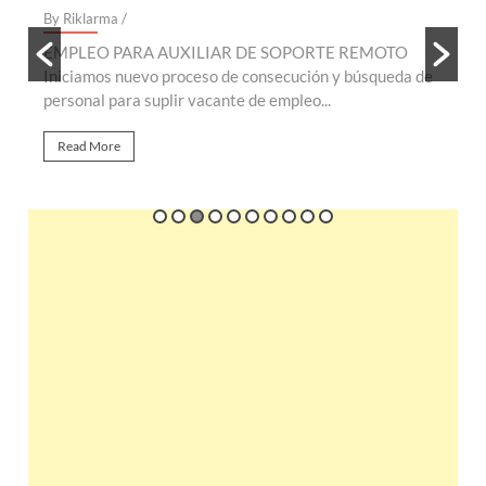
By Riklarma
/
B
EMPLEO PARA AUXILIAR DE SOPORTE REMOTO
E
te
Iniciamos nuevo proceso de consecución y búsqueda de
n
personal para suplir vacante de empleo...
r
Read More