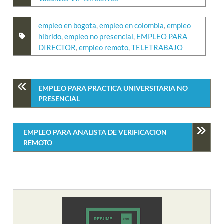
empleo en bogota
,
empleo en colombia
,
empleo
hibrido
,
empleo no presencial
,
EMPLEO PARA
DIRECTOR
,
empleo remoto
,
TELETRABAJO
EMPLEO PARA PRACTICA UNIVERSITARIA NO
PRESENCIAL
EMPLEO PARA ANALISTA DE VERIFICACION
REMOTO