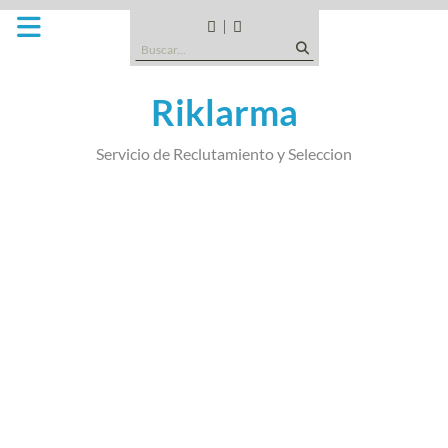
Saltar
al
CANDIDATOS
QUE
Buscar:
contenido
TIPO
DE
Riklarma
EMPRESA
SOMOS
Servicio de Reclutamiento y Seleccion