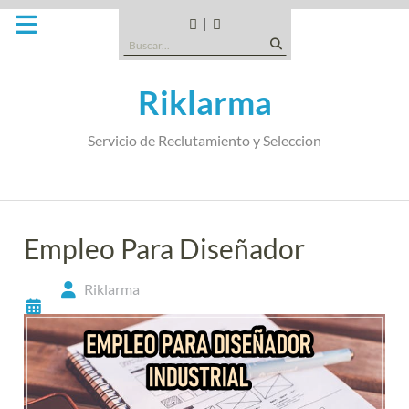
Saltar
al
CANDIDATOS
QUE
Buscar:
contenido
TIPO
DE
Riklarma
EMPRESA
SOMOS
Servicio de Reclutamiento y Seleccion
Empleo Para Diseñador
Riklarma