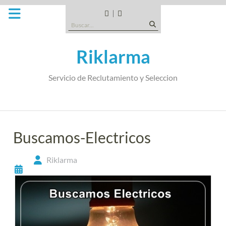
Saltar
al
CANDIDATOS
QUE
Buscar:
contenido
TIPO
DE
Riklarma
EMPRESA
SOMOS
Servicio de Reclutamiento y Seleccion
Buscamos-Electricos
Riklarma