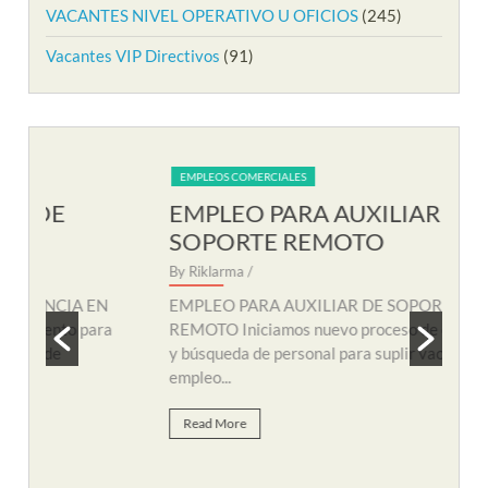
VACANTES NIVEL OPERATIVO U OFICIOS
(245)
Vacantes VIP Directivos
(91)
EMPLEOS COMERCIALES
EM
EMPLEO PARA AUXILIAR DE
EM
SOPORTE REMOTO
R
By Riklarma
/
By R
N
EMPLEO PARA AUXILIAR DE SOPORTE
EMP
a
REMOTO Iniciamos nuevo proceso de consecución
nuev
y búsqueda de personal para suplir vacante de
remo
empleo...
Re
Read More