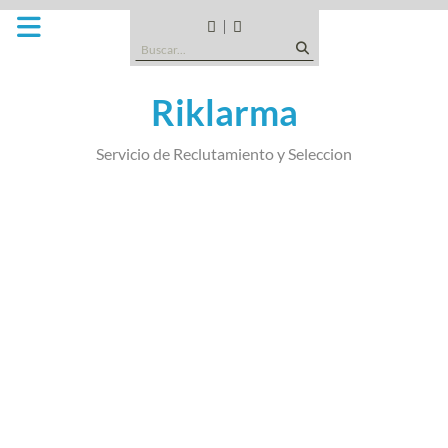
Saltar
al
CANDIDATOS
QUE
Buscar:
contenido
TIPO
DE
Riklarma
EMPRESA
SOMOS
Servicio de Reclutamiento y Seleccion