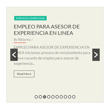
EMPLEOS COMERCIALES
EM
EMPLEO PARA AUXILIAR DE
EM
SOPORTE REMOTO
R
By Riklarma
/
By R
N
EMPLEO PARA AUXILIAR DE SOPORTE
EMP
a
REMOTO Iniciamos nuevo proceso de consecución
nuev
y búsqueda de personal para suplir vacante de
remo
empleo...
Re
Read More