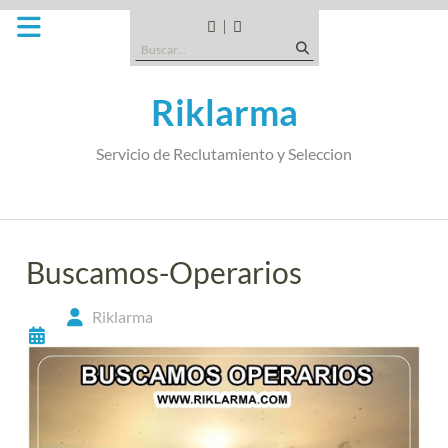
Saltar
al
CANDIDATOS
QUE
Buscar:
contenido
TIPO
DE
Riklarma
EMPRESA
SOMOS
Servicio de Reclutamiento y Seleccion
Buscamos-Operarios
Riklarma