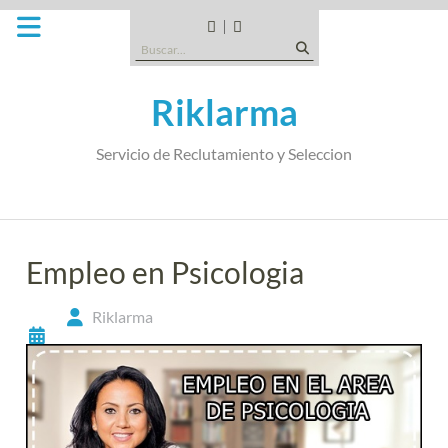
Saltar
al
CANDIDATOS
QUE
Buscar:
contenido
TIPO
DE
Riklarma
EMPRESA
SOMOS
Servicio de Reclutamiento y Seleccion
Empleo en Psicologia
Riklarma