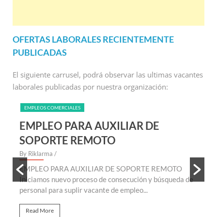
OFERTAS LABORALES RECIENTEMENTE
PUBLICADAS
El siguiente carrusel, podrá observar las ultimas vacantes
laborales publicadas por nuestra organización:
EMPLEOS COMERCIALES
EMPLEO PARA AUXILIAR DE
SOPORTE REMOTO
By Riklarma
/
B
EMPLEO PARA AUXILIAR DE SOPORTE REMOTO
E
te
Iniciamos nuevo proceso de consecución y búsqueda de
n
personal para suplir vacante de empleo...
r
Read More