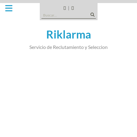
Saltar
al
CANDIDATOS
QUE
Buscar:
contenido
TIPO
DE
Riklarma
EMPRESA
SOMOS
Servicio de Reclutamiento y Seleccion