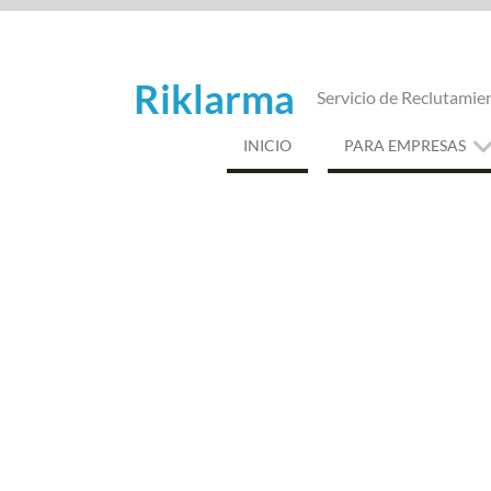
Saltar
al
contenido
Riklarma
Servicio de Reclutamie
INICIO
PARA EMPRESAS