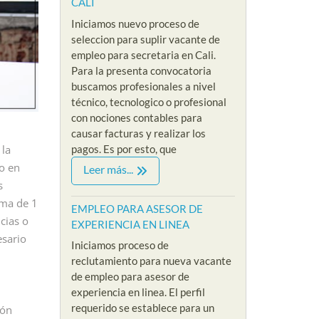
CALI
Iniciamos nuevo proceso de
seleccion para suplir vacante de
empleo para secretaria en Cali.
Para la presenta convocatoria
buscamos profesionales a nivel
técnico, tecnologico o profesional
con nociones contables para
causar facturas y realizar los
pagos. Es por esto, que
la
IVEL ADMINISTRATIVO
EMPLEOS SIN EXPERIENCIA
EMPLEOS
o en
Leer más...
VACANTES NIVEL ADMINISTRATIVO
EMPLEOS 
s
O PARA
ima de 1
EMPLEO PARA
EMPL
CIONISTA
EMPLEO PARA ASESOR DE
cias o
EXPERIENCIA EN LINEA
PSICOLOGA SIN
VEND
XPERIENCIA
esario
Iniciamos proceso de
EXPERIENCIA EN
EXPE
LOMBIA
reclutamiento para nueva vacante
MODO VIRTUAL
PRES
/
de empleo para asesor de
By Riklarma
/
By Riklar
experiencia en linea. El perfil
a recepcionista
requerido se establece para un
ión
 cadena hotelera
empleo para psicologa
EMPLEO