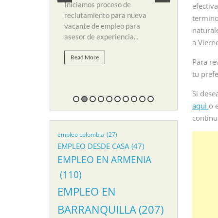
 de empleo para
y búsqueda d
Iniciamos proceso de
efectiv
li. Para...
suplir vacant
reclutamiento para nueva
termino
vacante de empleo para
natural
Read More
asesor de experiencia...
a Viern
Read More
Para re
tu pref
Si desea
aqui
o 
continu
empleo colombia
(27)
EMPLEO DESDE CASA
(47)
EMPLEO EN ARMENIA
(110)
EMPLEO EN
BARRANQUILLA
(207)