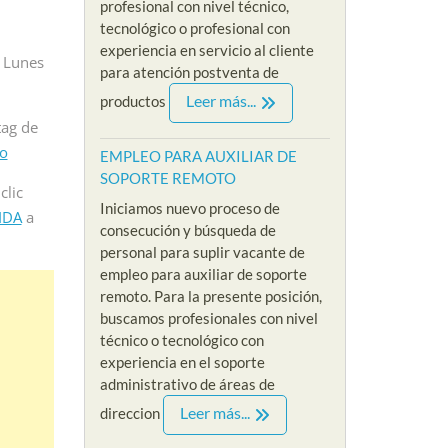
profesional con nivel técnico,
eso de selección
Iniciamos nueva convocatoria
SIN EXP
tecnológico o profesional con
te de empleo para
y proceso de reclutamiento
nuevo p
experiencia en servicio al cliente
sta sin experiencia
acerca de nuestra nueva
reclutam
: Lunes
para atención postventa de
....
vacante de empleo para
nuestra 
Leer más...
productos
psicologa sin...
referenci
e
tag de
Read More
Read M
do
EMPLEO PARA AUXILIAR DE
SOPORTE REMOTO
clic
Iniciamos nuevo proceso de
IDA
a
consecución y búsqueda de
personal para suplir vacante de
empleo para auxiliar de soporte
remoto. Para la presente posición,
buscamos profesionales con nivel
técnico o tecnológico con
experiencia en el soporte
administrativo de áreas de
Leer más...
direccion