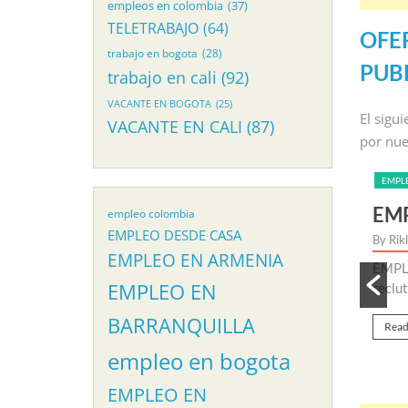
empleos en colombia
(37)
TELETRABAJO
(64)
OFE
trabajo en bogota
(28)
PUB
trabajo en cali
(92)
VACANTE EN BOGOTA
(25)
El sigu
VACANTE EN CALI
(87)
por nue
EMPL
 SECRETARIA EN CALI
EMP
empleo colombia
EMPLEO DESDE CASA
By Rik
EMPLEO EN ARMENIA
RIA EN CALI Iniciamos nuevo proceso de seleccion
EMPLE
EMPLEO EN
empleo para secretaria en Cali. Para...
reclu
BARRANQUILLA
Read
empleo en bogota
EMPLEO EN