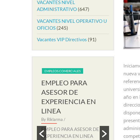
VACANTES NIVEL
ADMINISTRATIVO
(647)
VACANTES NIVEL OPERATIVO U
OFICIOS
(245)
Vacantes VIP Directivos
(91)
Inicia
IALES
EMPLEOS COMERCIALES
EMPLEOS COME
nueva v
referen
PARA
EMPLEO PARA
EMPLEO
univers
RIA EN
ASESOR DE
AUXILIA
año en 
EXPERIENCIA EN
SOPORT
direcci
LINEA
By Riklarma
/
dispone
 SECRETARIA
By Riklarma
/
EMPLEO PA
present
amos nuevo
SOPORTE RE
adminis
EMPLEO PARA ASESOR DE
eccion para
nuevo proces
compete
EXPERIENCIA EN LINEA