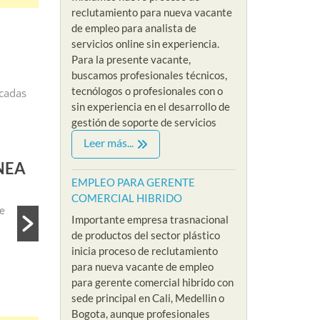
reclutamiento para nueva vacante
de empleo para analista de
servicios online sin experiencia.
Para la presente vacante,
buscamos profesionales técnicos,
tecnólogos o profesionales con o
icadas
sin experiencia en el desarrollo de
gestión de soporte de servicios
Leer más...
EMPLEOS COMERCIALES
NEA
EMPLEO PARA AUXILIAR DE SOPOR
EMPLEO PARA GERENTE
By Riklarma
/
COMERCIAL HIBRIDO
e
EMPLEO PARA AUXILIAR DE SOPORTE REMOTO Iniciamo
Importante empresa trasnacional
consecución y búsqueda de personal para suplir vacante de
de productos del sector plástico
inicia proceso de reclutamiento
Read More
para nueva vacante de empleo
para gerente comercial hibrido con
sede principal en Cali, Medellin o
Bogota, aunque profesionales