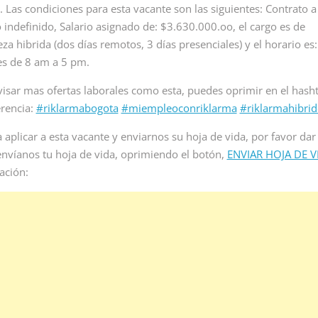
e personal para
analista de ia remoto para
inicia proc
a. Las condiciones para esta vacante son las siguientes: Contrato a
e de empleo...
empresa multinacional de
para vacan
 indefinido, Salario asignado de: $3.630.000.oo, el cargo es de
servicios...
recepcioni
eza hibrida (dos días remotos, 3 días presenciales) y el horario es
en Colombia
es de 8 am a 5 pm.
Read More
Read Mor
visar mas ofertas laborales como esta, puedes oprimir en el hash
erencia:
#riklarmabogota
#miempleoconriklarma
#riklarmahibri
 aplicar a esta vacante y enviarnos su hoja de vida, por favor dar 
envíanos tu hoja de vida, oprimiendo el botón,
ENVIAR HOJA DE V
ación: