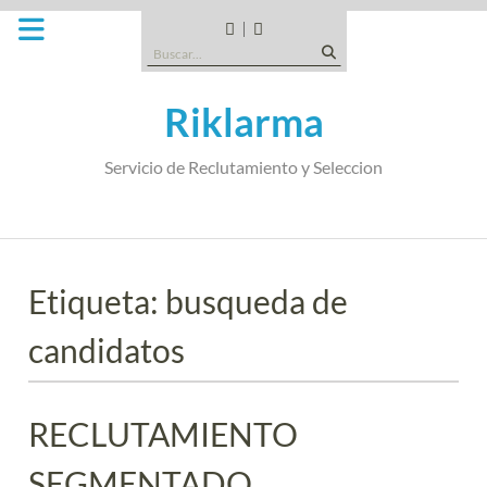
Saltar
al
CANDIDATOS
QUE
Buscar:
contenido
TIPO
DE
Riklarma
EMPRESA
SOMOS
Servicio de Reclutamiento y Seleccion
Etiqueta:
busqueda de
candidatos
RECLUTAMIENTO
SEGMENTADO