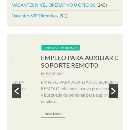
VACANTES NIVEL OPERATIVO U OFICIOS
(245)
Vacantes VIP Directivos
(91)
EMPLEOS COMERCIALES
EM
EMPLEO PARA AUXILIAR DE
EM
SOPORTE REMOTO
R
By Riklarma
/
By R
N
EMPLEO PARA AUXILIAR DE SOPORTE
EMP
a
REMOTO Iniciamos nuevo proceso de consecución
nuev
y búsqueda de personal para suplir vacante de
remo
empleo...
Re
Read More