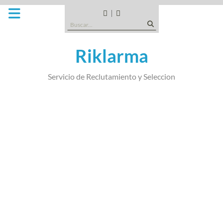
Saltar
al
CANDIDATOS
QUE
Buscar:
contenido
TIPO
DE
Riklarma
EMPRESA
SOMOS
Servicio de Reclutamiento y Seleccion