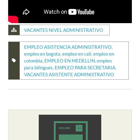
VACANTES NIVEL ADMINISTRATIVO
EMPLEO ASISTENCIA ADMINISTRATIVO
,
empleo en bogota
,
empleo en cali
,
empleo en
colombia
,
EMPLEO EN MEDELLIN
,
empleo
para bilingues
,
EMPLEO PARA SECRETARIA
,
VACANTES ASISTENTE ADMINISTRATIVO