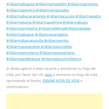
#riklarmabogota
#riklarmamedellin
#riklarmaarmenia
#riklarmapereira
#riklarmamanizales
#riklarmabucaramanga
#riklarmacucuta
#riklarmapasto
#riklarmatunja
#riklarmapalmira
#riklarmabuga
#riklarmariohacha
#riklarmaleticia
#riklarmapaipa
#riklarmaibague
#riklarmacartagena
#riklarmabarranquilla
#riklarmamitu
#riklarmasanandres
#riklarmasincelejo
#riklarmamonteria
#riklarmasantamarta
#riklarmavalledupar
#miempleoconriklarma
Si desea aplicar a esta vacante y enviarnos su hoja de
vida, por favor dar clic
aqui
o envíanos tu hoja de vida,
oprimiendo el botón,
ENVIAR HOJA DE VIDA
a
continuación: