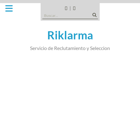
Saltar
al
CANDIDATOS
QUE
Buscar:
contenido
TIPO
DE
Riklarma
EMPRESA
SOMOS
Servicio de Reclutamiento y Seleccion