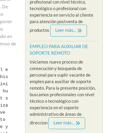
profesional con nivel técnico,
eso de selección
Iniciamos nueva convocatoria
SIN EXP
. De
tecnológico o profesional con
te de empleo para
y proceso de reclutamiento
nuevo p
so
experiencia en servicio al cliente
sta sin experiencia
acerca de nuestra nueva
reclutam
sponer
para atención postventa de
....
vacante de empleo para
nuestra 
es
Leer más...
productos
psicologa sin...
referenci
e
ado en
Read More
Read M
rmiso de
EMPLEO PARA AUXILIAR DE
SOPORTE REMOTO
Iniciamos nuevo proceso de
consecución y búsqueda de
l e
personal para suplir vacante de
is 
empleo para auxiliar de soporte
ini
remoto. Para la presente posición,
 hu
buscamos profesionales con nivel
t s
técnico o tecnológico con
iza
experiencia en el soporte
e 
administrativo de áreas de
o 
Leer más...
direccion
e y