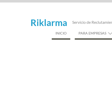
Saltar
al
contenido
Riklarma
Servicio de Reclutamie
INICIO
PARA EMPRESAS