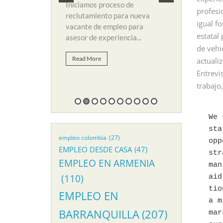
 de empleo para
y búsqueda d
Iniciamos proceso de
profesi
li. Para...
suplir vacant
reclutamiento para nueva
igual f
vacante de empleo para
Read More
estatal
asesor de experiencia...
de vehi
Read More
actuali
Entrevi
trabajo
We 
sta
empleo colombia
(27)
opp
EMPLEO DESDE CASA
(47)
str
EMPLEO EN ARMENIA
man
(110)
aid
tio
EMPLEO EN
a m
BARRANQUILLA
(207)
mar