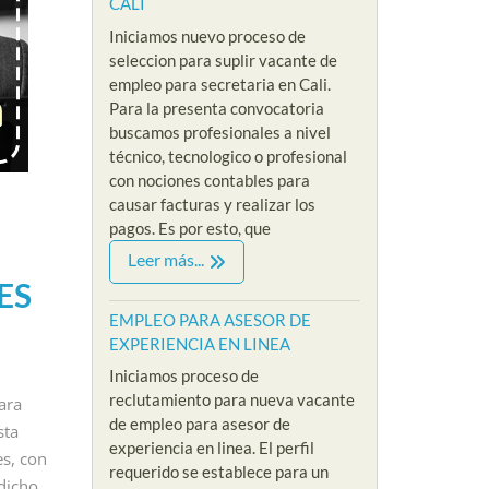
CALI
Iniciamos nuevo proceso de
seleccion para suplir vacante de
empleo para secretaria en Cali.
Para la presenta convocatoria
buscamos profesionales a nivel
técnico, tecnologico o profesional
con nociones contables para
causar facturas y realizar los
pagos. Es por esto, que
IVEL ADMINISTRATIVO
EMPLEOS SIN EXPERIENCIA
EMPLEOS
Leer más...
VACANTES NIVEL ADMINISTRATIVO
EMPLEOS 
O PARA
ES
EMPLEO PARA
EMPL
CIONISTA
EMPLEO PARA ASESOR DE
EXPERIENCIA EN LINEA
PSICOLOGA SIN
VEND
XPERIENCIA
Iniciamos proceso de
EXPERIENCIA EN
EXPE
LOMBIA
reclutamiento para nueva vacante
ara
MODO VIRTUAL
PRES
/
de empleo para asesor de
sta
By Riklarma
/
By Riklar
experiencia en linea. El perfil
a recepcionista
es, con
requerido se establece para un
 cadena hotelera
empleo para psicologa
EMPLEO
dicho