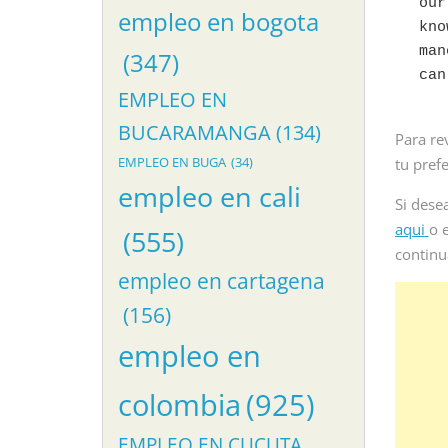
our
empleo en bogota
kno
man
(347)
EMPLEO EN
BUCARAMANGA
(134)
Para re
EMPLEO EN BUGA
(34)
tu pref
empleo en cali
Si desea
aqui
o 
(555)
continu
empleo en cartagena
(156)
empleo en
colombia
(925)
EMPLEO EN CUCUTA