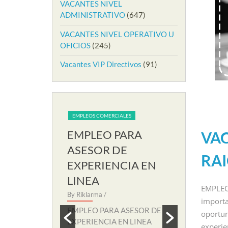
VACANTES NIVEL
ADMINISTRATIVO
(647)
VACANTES NIVEL OPERATIVO U
OFICIOS
(245)
Vacantes VIP Directivos
(91)
IALES
EMPLEOS COMERCIALES
EMPLEOS COME
PARA
EMPLEO PARA
EMPLEO
VAC
RIA EN
ASESOR DE
AUXILIA
RAI
EXPERIENCIA EN
SOPORT
LINEA
By Riklarma
/
EMPLEO
 SECRETARIA
By Riklarma
/
EMPLEO PA
importa
amos nuevo
SOPORTE RE
EMPLEO PARA ASESOR DE
oportun
eccion para
nuevo proces
EXPERIENCIA EN LINEA
experie