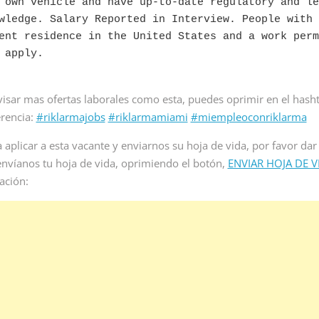
 own vehicle and have up-to-date regulatory and leg
wledge. Salary Reported in Interview. People with 
ent residence in the United States and a work permi
visar mas ofertas laborales como esta, puedes oprimir en el hash
erencia:
#riklarmajobs
#riklarmamiami
#miempleoconriklarma
 aplicar a esta vacante y enviarnos su hoja de vida, por favor dar 
envíanos tu hoja de vida, oprimiendo el botón,
ENVIAR HOJA DE V
ación: