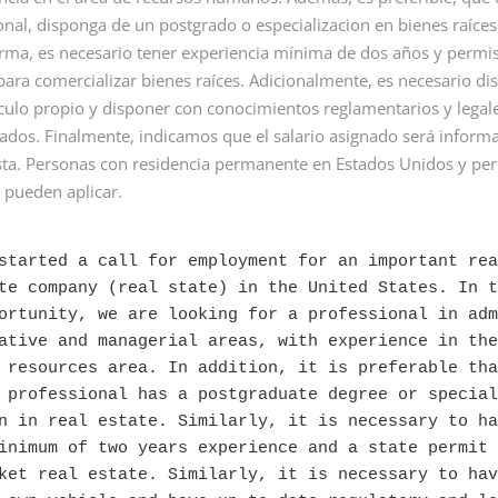
e personal para
analista de ia remoto para
inicia proc
onal, disponga de un postgrado o especializacion en bienes raíces
e de empleo...
empresa multinacional de
para vacan
servicios...
orma, es necesario tener experiencia mínima de dos años y permi
recepcioni
 para comercializar bienes raíces. Adicionalmente, es necesario di
en Colombia
Read More
culo propio y disponer con conocimientos reglamentarios y legal
Read Mor
zados. Finalmente, indicamos que el salario asignado será inform
sta. Personas con residencia permanente en Estados Unidos y pe
, pueden aplicar.
started a call for employment for an important rea
te company (real state) in the United States. In th
ortunity, we are looking for a professional in adm
ative and managerial areas, with experience in the
 resources area. In addition, it is preferable tha
 professional has a postgraduate degree or special
n in real estate. Similarly, it is necessary to hav
inimum of two years experience and a state permit t
ket real estate. Similarly, it is necessary to hav