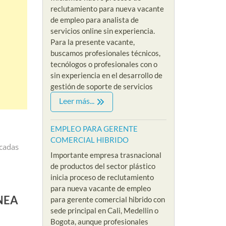
reclutamiento para nueva vacante
de empleo para analista de
servicios online sin experiencia.
Para la presente vacante,
buscamos profesionales técnicos,
tecnólogos o profesionales con o
sin experiencia en el desarrollo de
gestión de soporte de servicios
Leer más...
EMPLEO PARA GERENTE
COMERCIAL HIBRIDO
icadas
Importante empresa trasnacional
de productos del sector plástico
inicia proceso de reclutamiento
EMPLEOS COMERCIALES
para nueva vacante de empleo
NEA
EMPLEO PARA AUXILIAR DE SOPOR
para gerente comercial hibrido con
sede principal en Cali, Medellin o
By Riklarma
/
Bogota, aunque profesionales