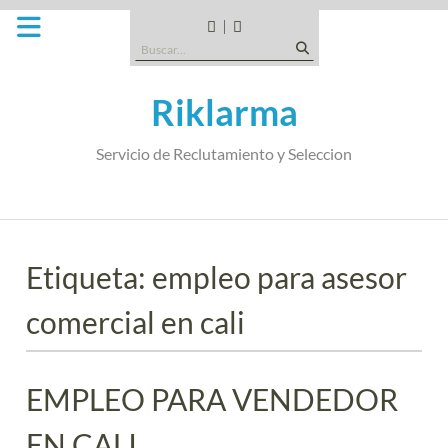
Saltar
al
CANDIDATOS
QUE
Buscar:
contenido
TIPO
DE
Riklarma
EMPRESA
SOMOS
Servicio de Reclutamiento y Seleccion
Etiqueta:
empleo para asesor
comercial en cali
EMPLEO PARA VENDEDOR
EN CALI