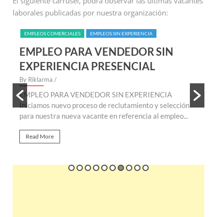
El siguiente carrusel, podrá observar las ultimas vacantes
laborales publicadas por nuestra organización:
EMPLEOS REMOTOS (NO PRESENCIALES)
EMPLEOS SIN EXPERIENC
VACANTES NIVEL ADMINISTRATIVO
SIN
EMPLEO PARA ANALISTA DE
SERVICIOS ONLINE
By Riklarma
/
CIA
 selección
EMPLEO PARA ANALISTA DE SERVICIOS ONLINE
empleo...
Iniciamos nuevo proceso de reclutamiento para nue
vacante de empleo para analista de servicios...
Read More