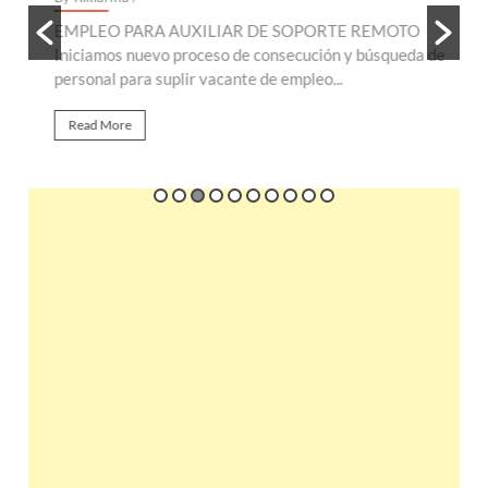
EMPLEO PARA AUXILIAR DE SOPORTE REMOTO
E
te
Iniciamos nuevo proceso de consecución y búsqueda de
n
personal para suplir vacante de empleo...
r
Read More