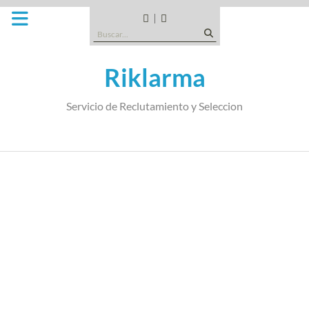
Saltar
al
CANDIDATOS
QUE
Buscar:
contenido
TIPO
DE
Riklarma
EMPRESA
SOMOS
Servicio de Reclutamiento y Seleccion