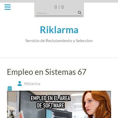
Saltar
al
CANDIDATOS
QUE
Buscar:
contenido
TIPO
DE
Riklarma
EMPRESA
SOMOS
Servicio de Reclutamiento y Seleccion
Empleo en Sistemas 67
Riklarma