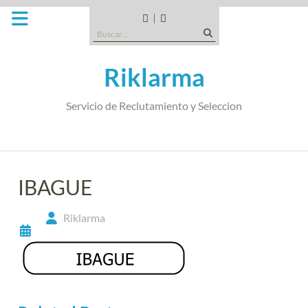
Saltar
al
CANDIDATOS
QUE
Buscar:
contenido
TIPO
DE
Riklarma
EMPRESA
SOMOS
Servicio de Reclutamiento y Seleccion
IBAGUE
Riklarma