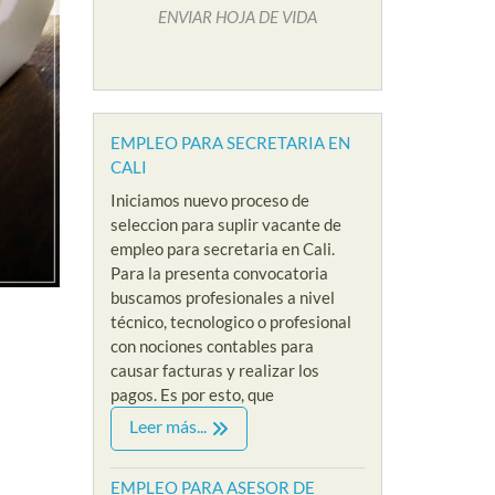
ENVIAR HOJA DE VIDA
EMPLEO PARA SECRETARIA EN
CALI
Iniciamos nuevo proceso de
seleccion para suplir vacante de
empleo para secretaria en Cali.
Para la presenta convocatoria
buscamos profesionales a nivel
técnico, tecnologico o profesional
con nociones contables para
causar facturas y realizar los
pagos. Es por esto, que
IVEL ADMINISTRATIVO
EMPLEOS SIN EXPERIENCIA
EMPLEOS
Leer más...
VACANTES NIVEL ADMINISTRATIVO
EMPLEOS 
O PARA
EMPLEO PARA
EMPL
CIONISTA
EMPLEO PARA ASESOR DE