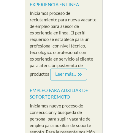
EXPERIENCIA EN LINEA
PSICOLOGA SIN
VEND
XPERIENCIA
Iniciamos proceso de
EXPERIENCIA EN
EXPE
LOMBIA
reclutamiento para nueva vacante
MODO VIRTUAL
PRES
/
de empleo para asesor de
By Riklarma
/
By Riklar
experiencia en linea. El perfil
a recepcionista
requerido se establece para un
 cadena hotelera
empleo para psicologa
EMPLEO
profesional con nivel técnico,
eso de selección
Iniciamos nueva convocatoria
SIN EXP
tecnológico o profesional con
te de empleo para
y proceso de reclutamiento
nuevo p
experiencia en servicio al cliente
sta sin experiencia
acerca de nuestra nueva
reclutam
para atención postventa de
....
vacante de empleo para
nuestra 
Leer más...
productos
psicologa sin...
referenci
e
Read More
Read M
EMPLEO PARA AUXILIAR DE
SOPORTE REMOTO
Iniciamos nuevo proceso de
consecución y búsqueda de
personal para suplir vacante de
empleo para auxiliar de soporte
remoto. Para la presente posición,