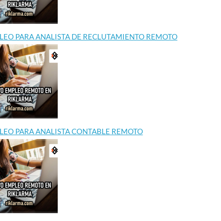
E REMOTO
REMOTO
SIN E
EN CO
By Riklarma
/
LEO PARA ANALISTA DE RECLUTAMIENTO REMOTO
RA AUXILIAR DE
EMPLEO PARA ANALISTA IA
By Riklarma
MOTO Iniciamos
REMOTO Iniciamos nueva
empleo par
o de consecución
convocatoria de empleo para
Importante
e personal para
analista de ia remoto para
inicia proc
e de empleo...
empresa multinacional de
para vacan
servicios...
recepcioni
en Colombia
Read More
LEO PARA ANALISTA CONTABLE REMOTO
Read Mor