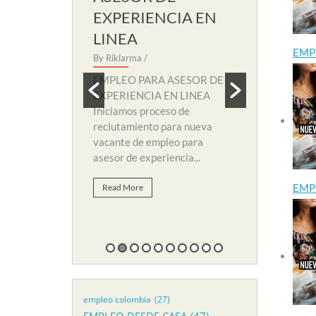
EXPERIENCIA EN
SOPORT
LINEA
By Riklarma
/
EMP
 SECRETARIA
By Riklarma
/
EMPLEO PA
amos nuevo
SOPORTE RE
EMPLEO PARA ASESOR DE
eccion para
nuevo proces
EXPERIENCIA EN LINEA
 de empleo para
y búsqueda d
Iniciamos proceso de
li. Para...
suplir vacant
reclutamiento para nueva
vacante de empleo para
Read More
asesor de experiencia...
EMP
Read More
empleo colombia
(27)