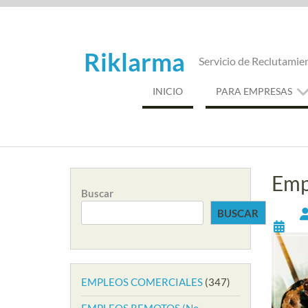
Saltar
al
contenido
Riklarma
Servicio de Reclutamie
INICIO
PARA EMPRESAS
Emp
Buscar
BUSCAR
EMPLEOS COMERCIALES
(347)
EMPLEOS REMOTOS (No