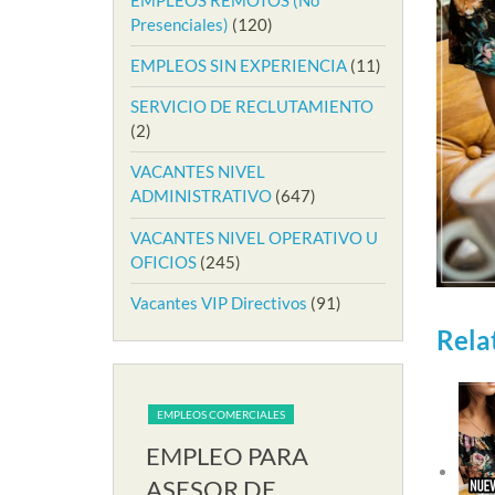
Presenciales)
(120)
EMPLEOS SIN EXPERIENCIA
(11)
SERVICIO DE RECLUTAMIENTO
(2)
VACANTES NIVEL
ADMINISTRATIVO
(647)
VACANTES NIVEL OPERATIVO U
OFICIOS
(245)
Vacantes VIP Directivos
(91)
Rela
IALES
EMPLEOS COMERCIALES
EMPLEOS COME
PARA
EMPLEO PARA
EMPLEO
RIA EN
ASESOR DE
AUXILIA