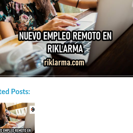
ted Posts:
RCIALES
EMPLEOS COMERCIALES
VACANTES N
 PARA
EMPLEO PARA
EMPLE
R DE
ANALISTA IA
RECEP