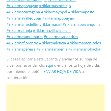
#riklarmapopayan
#riklarmasincelejo
#riklarmacartagena
#riklarmayopal
#riklarmapasto
#riklarmavalledupar
#riklarmapopayan
#riklarmamedellin
#riklarmacali
#riklarmabarranquilla
#riklarmatunja
#riklarmavillavicencio
#riklarmasantamarta
#riklarmasanandres
#riklarmaflorencia
#riklarmaleticia
#riklarmamanizales
#riklarmapereira
#riklarmaarmenia
#riklarmariohacha
Si desea aplicar a esta vacante y enviarnos su hoja de
vida, por favor dar clic
aqui
o envíanos tu hoja de vida,
oprimiendo el botón,
ENVIAR HOJA DE VIDA
a
continuación: