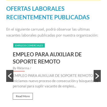
OFERTAS LABORALES
RECIENTEMENTE PUBLICADAS
En el siguiente carrusel, podrá observar las ultimas
vacantes laborales publicadas por nuestra organización:
EMPLEOS COMERCIALES
EMPLEO PARA AUXILIAR DE
SOPORTE REMOTO
By Riklarma
/
B
EMPLEO PARA AUXILIAR DE SOPORTE REMOTO
E
te
Iniciamos nuevo proceso de consecución y búsqueda de
n
personal para suplir vacante de empleo...
r
Read More