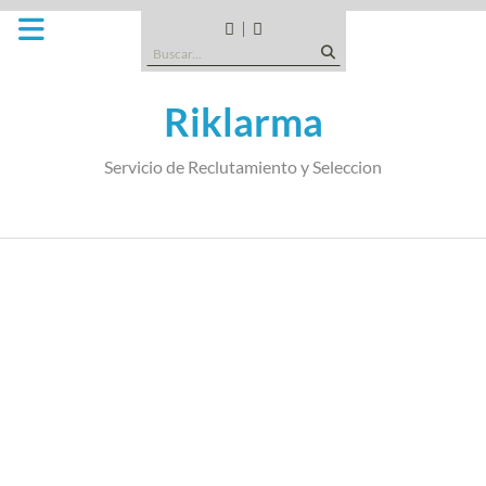
Saltar
al
CANDIDATOS
QUE
Buscar:
contenido
TIPO
DE
Riklarma
EMPRESA
SOMOS
Servicio de Reclutamiento y Seleccion