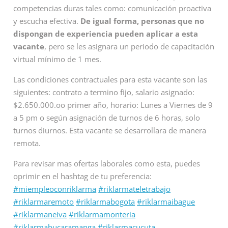
competencias duras tales como: comunicación proactiva
y escucha efectiva.
De igual forma, personas que no
dispongan de experiencia pueden aplicar a esta
vacante
, pero se les asignara un periodo de capacitación
virtual mínimo de 1 mes.
Las condiciones contractuales para esta vacante son las
siguientes: contrato a termino fijo, salario asignado:
$2.650.000.oo primer año, horario: Lunes a Viernes de 9
a 5 pm o según asignación de turnos de 6 horas, solo
turnos diurnos. Esta vacante se desarrollara de manera
remota.
Para revisar mas ofertas laborales como esta, puedes
oprimir en el hashtag de tu preferencia:
#miempleoconriklarma
#riklarmateletrabajo
#riklarmaremoto
#riklarmabogota
#riklarmaibague
#riklarmaneiva
#riklarmamonteria
#riklarmabucaramanga
#riklarmacucuta