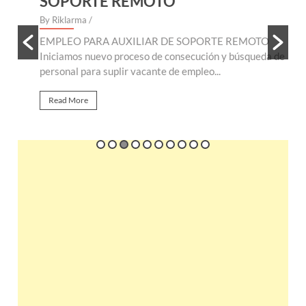
SOPORTE REMOTO
By Riklarma
/
B
EMPLEO PARA AUXILIAR DE SOPORTE REMOTO
E
te
Iniciamos nuevo proceso de consecución y búsqueda de
n
personal para suplir vacante de empleo...
r
Read More