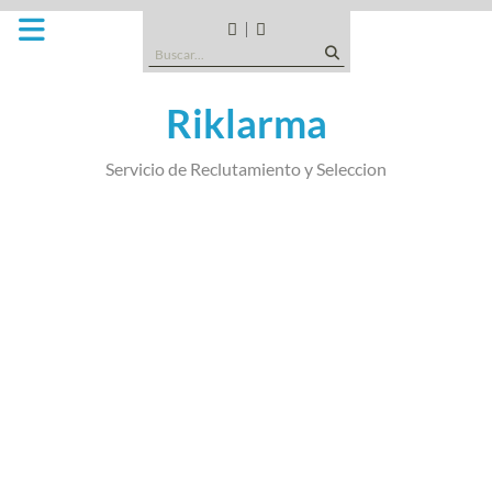
Saltar
al
CANDIDATOS
QUE
Buscar:
contenido
TIPO
DE
Riklarma
EMPRESA
SOMOS
Servicio de Reclutamiento y Seleccion