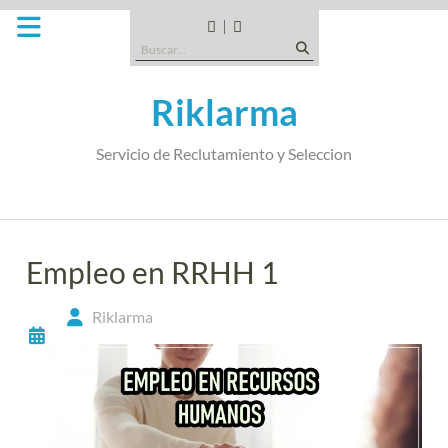
Saltar
al
CANDIDATOS
QUE
Buscar:
contenido
TIPO
DE
Riklarma
EMPRESA
SOMOS
Servicio de Reclutamiento y Seleccion
Empleo en RRHH 1
Riklarma